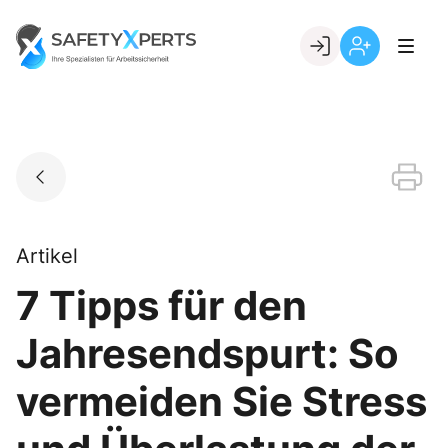
Skip
to
Go to landing page.
content
Willkommen
Registrierung
bei
per
SafetyXperts
Kundennumme
Artikel
7 Tipps für den
Jahresendspurt: So
vermeiden Sie Stress