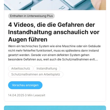
Enthalten in Unterweisung Plus
4 Videos, die die Gefahren der
Instandhaltung anschaulich vor
Augen führen
Wenn ein technisches System wie eine Maschine oder ein Gebäude
nicht mehr fehlerfrei funktioniert, muss es spätestens dann instand
gesetzt werden. Gerade von einem defekten System gehen
besondere Gefahren aus, weil auch die Schutzmaßnahmen evtl.
nicht mehr ordnungsgemäß funktionieren. Doch das ist nur eine von
vielen Gefahren bei Instandhaltungsarbeiten.
Arbeitsschutz
Instandhaltung
Schutzmaßnahmen am Arbeitsplatz
Vorschau anzeigen
14.04.2025
·
3 Min Lesezeit