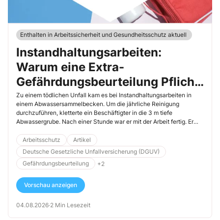
Enthalten in Arbeitssicherheit und Gesundheitsschutz aktuell
Instandhaltungsarbeiten:
Warum eine Extra-
Gefährdungsbeurteilung Pflicht
ist
Zu einem tödlichen Unfall kam es bei Instandhaltungsarbeiten in
einem Abwassersammelbecken. Um die jährliche Reinigung
durchzuführen, kletterte ein Beschäftigter in die 3 m tiefe
Abwassergrube. Nach einer Stunde war er mit der Arbeit fertig. Er
stieg nach oben und nahm seine Filtermaske ab. Da geschieht es:
Der Mann stürzt plötzlich in die Grube zurück. Ein Kollege holt sofort
Arbeitsschutz
Artikel
Hilfe, worauf 2 weitere Kollegen zur Grube eilen.
Deutsche Gesetzliche Unfallversicherung (DGUV)
Gefährdungsbeurteilung
+2
Vorschau anzeigen
04.08.2026
·
2 Min Lesezeit