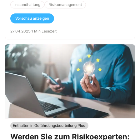
bestmöglichen Schutz für die Beschäftigten sicherzustellen.
Instandhaltung
Risikomanagement
Vorschau anzeigen
27.04.2025
·
1 Min Lesezeit
Enthalten in Gefährdungsbeurteilung Plus
Werden Sie zum Risikoexperten: