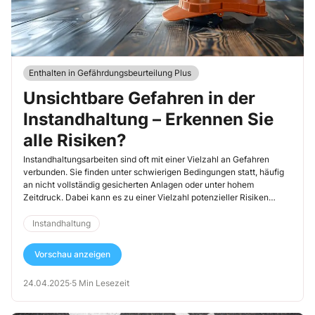
Enthalten in Gefährdungsbeurteilung Plus
Unsichtbare Gefahren in der
Instandhaltung – Erkennen Sie
alle Risiken?
Instandhaltungsarbeiten sind oft mit einer Vielzahl an Gefahren
verbunden. Sie finden unter schwierigen Bedingungen statt, häufig
an nicht vollständig gesicherten Anlagen oder unter hohem
Zeitdruck. Dabei kann es zu einer Vielzahl potenzieller Risiken
kommen, die bereits in der Gefährdungsbeurteilung erfasst werden
müssen. Denn nur wer alle Gefahren kennt, kann sie auch wirksam
Instandhaltung
minimieren.
Vorschau anzeigen
24.04.2025
·
5 Min Lesezeit