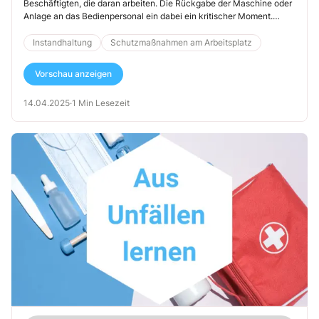
Beschäftigten, die daran arbeiten. Die Rückgabe der Maschine oder
Anlage an das Bedienpersonal ein dabei ein kritischer Moment.
Passieren hierbei Fehler, kann dies Sachschäden oder sogar
schwere Unfälle verursachen.
Instandhaltung
Schutzmaßnahmen am Arbeitsplatz
Vorschau anzeigen
14.04.2025
·
1 Min Lesezeit