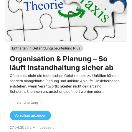
Enthalten in Gefährdungsbeurteilung Plus
Organisation & Planung – So
läuft Instandhaltung sicher ab
Oft sind es nicht die technischen Gefahren, die zu Unfällen führen,
sondern mangelhafte Planung und unklare Abläufe. Unsicherheiten
entstehen, wenn Verantwortlichkeiten nicht geklärt sind,
Schutzmaßnahmen unzureichend definiert werden oder
Notfallszenarien fehlen. Eine gut organisierte Instandhaltung sorgt
nicht nur für mehr Sicherheit, sondern auch für reibungslose Abläufe.
Instandhaltung
Vorschau anzeigen
27.04.2025
·
2 Min Lesezeit