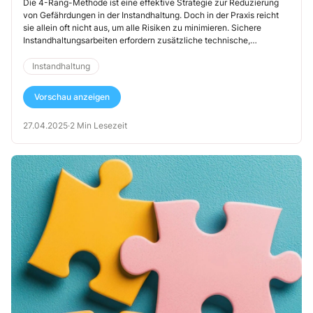
Die 4-Rang-Methode ist eine effektive Strategie zur Reduzierung
von Gefährdungen in der Instandhaltung. Doch in der Praxis reicht
sie allein oft nicht aus, um alle Risiken zu minimieren. Sichere
Instandhaltungsarbeiten erfordern zusätzliche technische,
organisatorische und persönliche Schutzmaßnahmen. Diese helfen
nicht nur, Unfälle zu verhindern, sondern verbessern auch die
Instandhaltung
Arbeitsbedingungen und sorgen für eine langfristige Sicherheit der
Beschäftigten.
Vorschau anzeigen
27.04.2025
·
2 Min Lesezeit