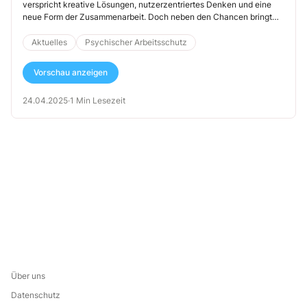
verspricht kreative Lösungen, nutzerzentriertes Denken und eine
neue Form der Zusammenarbeit. Doch neben den Chancen bringt
dieses Konzept auch tiefgreifende Veränderungen in der
Arbeitskultur mit sich – mit direkten Auswirkungen auf die
Aktuelles
Psychischer Arbeitsschutz
psychische Belastung der Beschäftigten und den Arbeitsschutz.
Nachfolgend möchte ich Ihnen zeigen, was diese moderne
Vorschau anzeigen
Arbeitsform für die psychische Gefährdungsbeurteilung bedeutet.
24.04.2025
·
1 Min Lesezeit
Über uns
Datenschutz