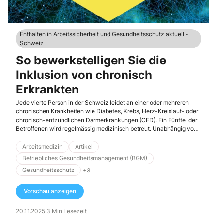
Enthalten in Arbeitssicherheit und Gesundheitsschutz aktuell -
Schweiz
So bewerkstelligen Sie die
Inklusion von chronisch
Erkrankten
Jede vierte Person in der Schweiz leidet an einer oder mehreren
chronischen Krankheiten wie Diabetes, Krebs, Herz-Kreislauf- oder
chronisch-entzündlichen Darmerkrankungen (CED). Ein Fünftel der
Betroffenen wird regelmässig medizinisch betreut. Unabhängig vom
Lebensalter sind viele chronisch Erkrankte arbeitsfähig und möchten
aktiv am Erwerbsleben teilnehmen. Mit allfällig kleinen Anpassungen
Arbeitsmedizin
Artikel
können Unternehmen diese Schaffenden unterstützen und
Betriebliches Gesundheitsmanagement (BGM)
integrieren.
Gesundheitsschutz
+3
Vorschau anzeigen
20.11.2025
·
3 Min Lesezeit