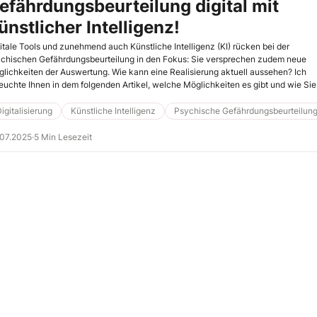
efährdungsbeurteilung digital mit
ünstlicher Intelligenz!
itale Tools und zunehmend auch Künstliche Intelligenz (KI) rücken bei der
chischen Gefährdungsbeurteilung in den Fokus: Sie versprechen zudem neue
lichkeiten der Auswertung. Wie kann eine Realisierung aktuell aussehen? Ich
euchte Ihnen in dem folgenden Artikel, welche Möglichkeiten es gibt und wie Sie
chische Gefährdungsbeurteilung mithilfe von KI-Chatbots durchführen und
werten. (JL)
igitalisierung
Künstliche Intelligenz
Psychische Gefährdungsbeurteilun
.07.2025
·
5 Min Lesezeit