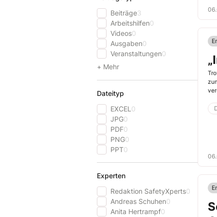
06
Beiträge
3
Arbeitshilfen
0
Videos
0
E
Ausgaben
0
Veranstaltungen
0
„
+ Mehr
Tro
zum
ver
Dateityp
EXCEL
0
D
JPG
0
PDF
0
PNG
0
PPT
0
06
Experten
E
Redaktion SafetyXperts
0
Andreas Schuhen
0
S
Anita Hertrampf
0