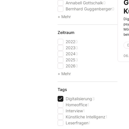
G
Annabell Gottschalk
0
Bernhard Guggenberger
0
K
+ Mehr
Dig
psy
Mög
Zeitraum
bel
psy
2022
0
aus
D
2023
0
2024
0
06
2025
3
2026
0
+ Mehr
Tags
Digitalisierung
3
Homeoffice
1
Interview
1
Künstliche Intelligenz
1
Leserfragen
1