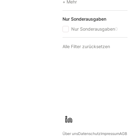
+ Mehr
Nur Sonderausgaben
Nur Sonderausgaben
0
Alle Filter zurücksetzen
l
i
Über uns
Datenschutz
Impressum
AGB