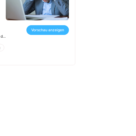
Vorschau anzeigen
 die
g