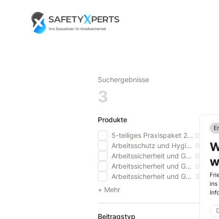
Skip
to
Go to landing page.
content
Suchergebnisse
3
Produkte
E
5-teiliges Praxispaket 2025
0
W
Arbeitsschutz und Hygiene im Gesundheitswesen
0
Arbeitssicherheit und Gesundheitsschutz aktuell
0
w
Arbeitssicherheit und Gesundheitsschutz aktuell - Schweiz
0
Fri
Arbeitssicherheit und Gesundheitsschutz aktuell PREMIUM
3
ins
+ Mehr
Inf
D
Beitragstyp