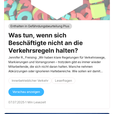
Enthalten in Gefährdungsbeurteilung Plus
Was tun, wenn sich
Beschäftigte nicht an die
Verkehrsregeln halten?
Jennifer R., Freising: „Wir haben klare Regelungen für Verkehrswege,
Markierungen und Vorrangzonen – trotzdem gibt es immer wieder
Mitarbeitende, die sich nicht daran halten. Manche nehmen
Abkürzungen oder ignorieren Haltebereiche. Wie sollen wir damit
umgehen? Reichen Hinweise – oder braucht es härtere
Maßnahmen?“
Innerbetrieblicher Verkehr
Leserfragen
Vorschau anzeigen
07.07.2025
·
1 Min Lesezeit