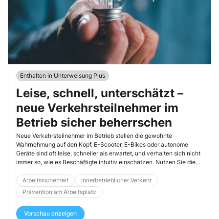
Enthalten in Unterweisung Plus
Leise, schnell, unterschätzt –
neue Verkehrsteilnehmer im
Betrieb sicher beherrschen
Neue Verkehrsteilnehmer im Betrieb stellen die gewohnte
Wahrnehmung auf den Kopf. E-Scooter, E-Bikes oder autonome
Geräte sind oft leise, schneller als erwartet, und verhalten sich nicht
immer so, wie es Beschäftigte intuitiv einschätzen. Nutzen Sie die
folgenden Übungen, um diese Fehleinschätzung gezielt
aufzubrechen und Ihre Unterweisung praxisnah zu gestalten.
Arbeitssicherheit
Innerbetrieblicher Verkehr
Prävention am Arbeitsplatz
Vorschau anzeigen