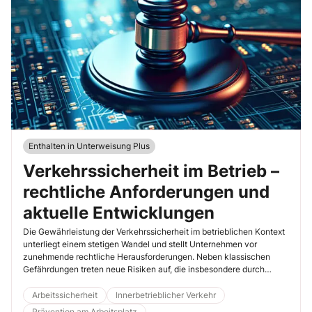
Enthalten in Unterweisung Plus
Verkehrssicherheit im Betrieb –
rechtliche Anforderungen und
aktuelle Entwicklungen
Die Gewährleistung der Verkehrssicherheit im betrieblichen Kontext
unterliegt einem stetigen Wandel und stellt Unternehmen vor
zunehmende rechtliche Herausforderungen. Neben klassischen
Gefährdungen treten neue Risiken auf, die insbesondere durch
technologische Entwicklungen, veränderte Mobilitätsformen und
flexible Arbeitsmodelle geprägt sind. Arbeitgeber sind daher
Arbeitssicherheit
Innerbetrieblicher Verkehr
verpflichtet, ihre Organisations- und Sorgfaltspflichten kontinuierlich
Prävention am Arbeitsplatz