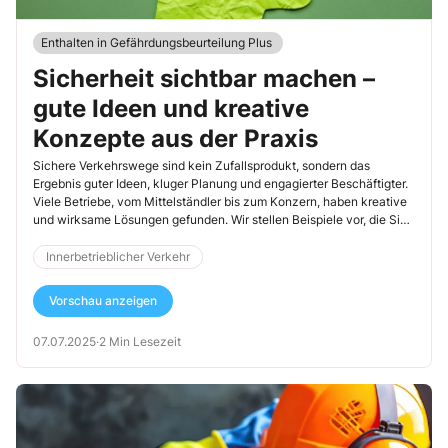
Enthalten in Gefährdungsbeurteilung Plus
Sicherheit sichtbar machen –
gute Ideen und kreative
Konzepte aus der Praxis
Sichere Verkehrswege sind kein Zufallsprodukt, sondern das
Ergebnis guter Ideen, kluger Planung und engagierter Beschäftigter.
Viele Betriebe, vom Mittelständler bis zum Konzern, haben kreative
und wirksame Lösungen gefunden. Wir stellen Beispiele vor, die Sie
direkt übernehmen oder anpassen können – von der cleveren
Wegegestaltung bis zur Mitmachaktion im Pausenraum.
Innerbetrieblicher Verkehr
Vorschau anzeigen
07.07.2025
·
2 Min Lesezeit