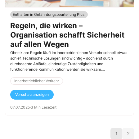
Enthalten in Gefährdungsbeurteilung Plus
Regeln, die wirken –
Organisation schafft Sicherheit
auf allen Wegen
Ohne klare Regeln läuft im innerbetrieblichen Verkehr schnell etwas
schief. Technische Lösungen sind wichtig – doch erst durch
durchdachte Abläufe, eindeutige Zuständigkeiten und
funktionierende Kommunikation werden sie wirksam.
Organisatorische Maßnahmen bilden das Rückgrat der
Verkehrssicherheit im Betrieb.
Innerbetrieblicher Verkehr
Vorschau anzeigen
07.07.2025
·
3 Min Lesezeit
1
2