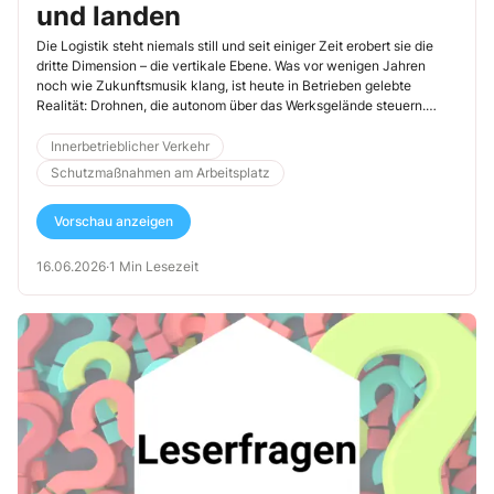
und landen
Die Logistik steht niemals still und seit einiger Zeit erobert sie die
dritte Dimension – die vertikale Ebene. Was vor wenigen Jahren
noch wie Zukunftsmusik klang, ist heute in Betrieben gelebte
Realität: Drohnen, die autonom über das Werksgelände steuern.
Doch wo neue Technik den Raum füllt, muss auch die Sicherheit
Schritt halten. Deshalb werfen wir einen Blick nach oben und klären,
Innerbetrieblicher Verkehr
warum 25 Quadratmeter den Unterschied zwischen Fortschritt und
Schutzmaßnahmen am Arbeitsplatz
Unfallrisiko ausmachen.
Vorschau anzeigen
16.06.2026
·
1 Min Lesezeit