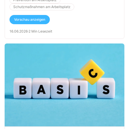
anzupassen und rechtskonform umzusetzen.
Schutzmaßnahmen am Arbeitsplatz
Vorschau anzeigen
16.06.2026
·
2 Min Lesezeit