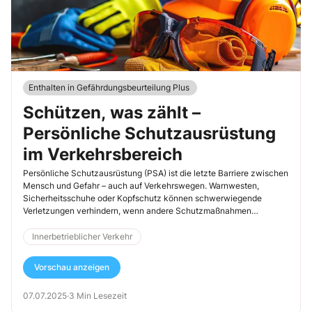
Enthalten in Gefährdungsbeurteilung Plus
Schützen, was zählt –
Persönliche Schutzausrüstung
im Verkehrsbereich
Persönliche Schutzausrüstung (PSA) ist die letzte Barriere zwischen
Mensch und Gefahr – auch auf Verkehrswegen. Warnwesten,
Sicherheitsschuhe oder Kopfschutz können schwerwiegende
Verletzungen verhindern, wenn andere Schutzmaßnahmen
versagen – doch nur, wenn sie richtig ausgewählt, konsequent
getragen und regelmäßig geprüft werden.
Innerbetrieblicher Verkehr
Vorschau anzeigen
07.07.2025
·
3 Min Lesezeit