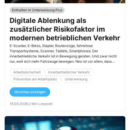
Enthalten in Unterweisung Plus
Digitale Ablenkung als
zusätzlicher Risikofaktor im
modernen betrieblichen Verkehr
E-Scooter, E-Bikes, Stapler, Routenzüge, fahrerlose
Transportsysteme, Scanner, Tablets, Smartphones: Der
innerbetriebliche Verkehr ist in Bewegung geraten. Und zwar nicht
nur, weil sich mehr Fahrzeuge bewegen. Neu ist vor allem, dass
unterschiedliche Verkehrsteilnehmende mit sehr unterschiedlichen
Geschwindigkeiten, Wahrnehmungen und Erwartungen
Arbeitssicherheit
Innerbetrieblicher Verkehr
aufeinandertreffen. Für die Unterweisung bedeutet das: Beschäftigte
Prävention am Arbeitsplatz
Unterweisung
müssen Verkehrssituationen heute anders lesen lernen und bewusst
ihre Aufmerksamkeit lenken.
Vorschau anzeigen
16.06.2026
·
2 Min Lesezeit