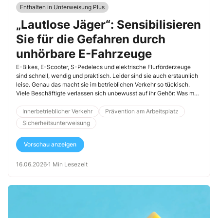
Enthalten in Unterweisung Plus
„Lautlose Jäger“: Sensibilisieren
Sie für die Gefahren durch
unhörbare E-Fahrzeuge
E-Bikes, E-Scooter, S-Pedelecs und elektrische Flurförderzeuge
sind schnell, wendig und praktisch. Leider sind sie auch erstaunlich
leise. Genau das macht sie im betrieblichen Verkehr so tückisch.
Viele Beschäftigte verlassen sich unbewusst auf ihr Gehör: Was man
nicht hört, wird schon nicht gefährlich sein. Doch diese Gleichung
geht nicht mehr auf.
Innerbetrieblicher Verkehr
Prävention am Arbeitsplatz
Sicherheitsunterweisung
Vorschau anzeigen
16.06.2026
·
1 Min Lesezeit