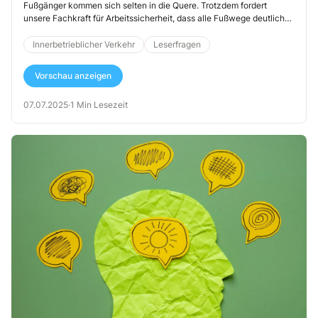
Fußgänger kommen sich selten in die Quere. Trotzdem fordert
unsere Fachkraft für Arbeitssicherheit, dass alle Fußwege deutlich
markiert werden. Ist das wirklich notwendig – oder übertreiben wir
da nicht?“
Innerbetrieblicher Verkehr
Leserfragen
Vorschau anzeigen
07.07.2025
·
1 Min Lesezeit