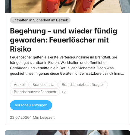
Enthalten in Sicherheit im Betrieb
Begehung – und wieder fündig
geworden: Feuerlöscher mit
Risiko
Feuerlöscher gelten als erste Verteidigungslinie im Brandfall. Sie
hängen gut sichtbar in Fluren, Werkhallen und öffentlichen
Gebäuden und vermitteln ein Gefühl der Sicherheit. Doch was
geschieht, wenn genau diese Geräte nicht einsatzbereit sind? Immer
wieder zeigt sich bei Prüfungen, dass Feuerlöscher erhebliche
Mängel aufweisen oder sogar vollständig funktionsuntüchtig sind.
Artikel
Brandschutz
Brandschutzbeauftragter
Ein Risiko, das im Ernstfall schwerwiegende Folgen haben kann.
Brandschutzmaßnahmen
+2
Vorschau anzeigen
23.07.2026
·
1 Min Lesezeit