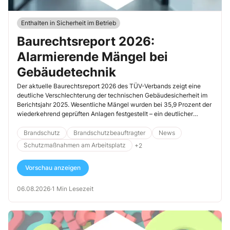
Enthalten in Sicherheit im Betrieb
Baurechtsreport 2026:
Alarmierende Mängel bei
Gebäudetechnik
Der aktuelle Baurechtsreport 2026 des TÜV-Verbands zeigt eine
deutliche Verschlechterung der technischen Gebäudesicherheit im
Berichtsjahr 2025. Wesentliche Mängel wurden bei 35,9 Prozent der
wiederkehrend geprüften Anlagen festgestellt – ein deutlicher
Anstieg gegenüber dem Vorjahr. Nur noch rund jede vierte Anlage
war mängelfrei.
Brandschutz
Brandschutzbeauftragter
News
Schutzmaßnahmen am Arbeitsplatz
+2
Vorschau anzeigen
06.08.2026
·
1 Min Lesezeit