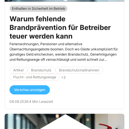
Enthalten in Sicherheit im Betrieb
Warum fehlende
Brandprävention für Betreiber
teuer werden kann
Ferienwohnungen, Pensionen und alternative
Übernachtungsangebote boomen. Doch wo Gäste unkompliziert für
günstiges Geld einchecken, werden Brandschutz, Genehmigungen
und Rettungswege oft vernachlässigt und somit schnell zur
gefährlichen Nebensache. Was viele Betreiber unterschätzen: Bei
Bränden sind nicht nur Menschenleben in Gefahr, sondern es drohen
Artikel
Brandschutz
Brandschutzmaßnahmen
auch persönliche Haftung, hohe Bußgelder und strafrechtliche
Flucht- und Rettungswege
+3
Konsequenzen.
Vorschau anzeigen
06.08.2026
·
4 Min Lesezeit