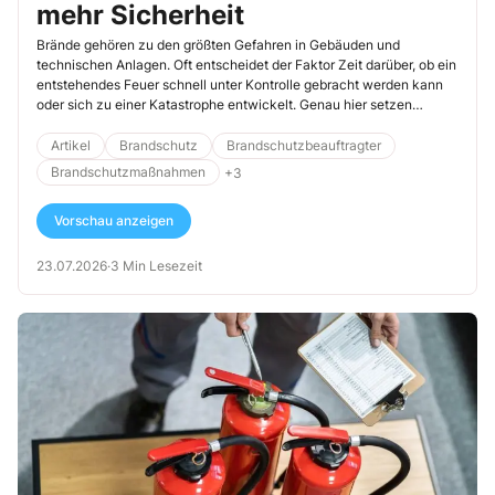
mehr Sicherheit
Brände gehören zu den größten Gefahren in Gebäuden und
technischen Anlagen. Oft entscheidet der Faktor Zeit darüber, ob ein
entstehendes Feuer schnell unter Kontrolle gebracht werden kann
oder sich zu einer Katastrophe entwickelt. Genau hier setzen
Rauchansaugsysteme an, die als hochsensible Frühwarnsysteme im
Brandschutz gelten. Sie detektieren selbst kleinste Rauchpartikel in
Artikel
Brandschutz
Brandschutzbeauftragter
einer sehr frühen Phase und ermöglichen damit ein schnelles
Brandschutzmaßnahmen
+3
Eingreifen. Durch ihre besondere Funktionsweise unterscheiden sie
sich grundlegend von klassischen Rauchmeldern und finden
Vorschau anzeigen
zunehmend Anwendung in anspruchsvollen Einsatzbereichen.
23.07.2026
·
3 Min Lesezeit