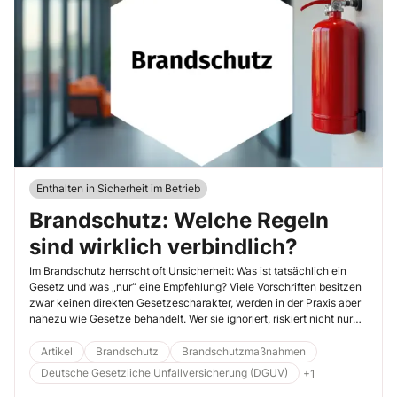
Enthalten in Sicherheit im Betrieb
Brandschutz: Welche Regeln
sind wirklich verbindlich?
Im Brandschutz herrscht oft Unsicherheit: Was ist tatsächlich ein
Gesetz und was „nur“ eine Empfehlung? Viele Vorschriften besitzen
zwar keinen direkten Gesetzescharakter, werden in der Praxis aber
nahezu wie Gesetze behandelt. Wer sie ignoriert, riskiert nicht nur
Ärger mit Behörden und Versicherern, sondern im Ernstfall auch eine
persönliche Haftung.
Artikel
Brandschutz
Brandschutzmaßnahmen
Deutsche Gesetzliche Unfallversicherung (DGUV)
+1