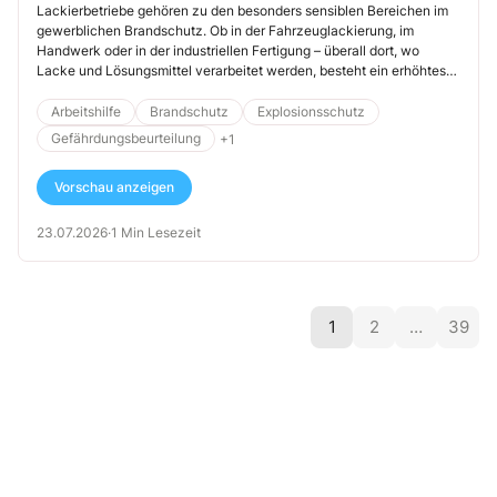
Lackierbetriebe gehören zu den besonders sensiblen Bereichen im
gewerblichen Brandschutz. Ob in der Fahrzeuglackierung, im
Handwerk oder in der industriellen Fertigung – überall dort, wo
Lacke und Lösungsmittel verarbeitet werden, besteht ein erhöhtes
Risiko für Brände und Explosionen. Die Gefahren sind nicht immer
sofort sichtbar, können aber im Ernstfall erhebliche Schäden
Arbeitshilfe
Brandschutz
Explosionsschutz
verursachen.
Gefährdungsbeurteilung
+1
Vorschau anzeigen
23.07.2026
·
1 Min Lesezeit
1
2
…
39