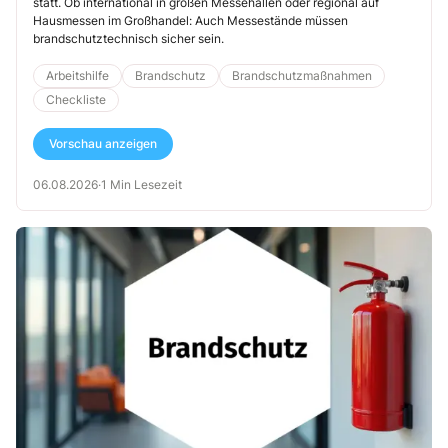
statt. Ob international in großen Messehallen oder regional auf
Hausmessen im Großhandel: Auch Messestände müssen
brandschutztechnisch sicher sein.
Arbeitshilfe
Brandschutz
Brandschutzmaßnahmen
Checkliste
Vorschau anzeigen
06.08.2026
·
1 Min Lesezeit