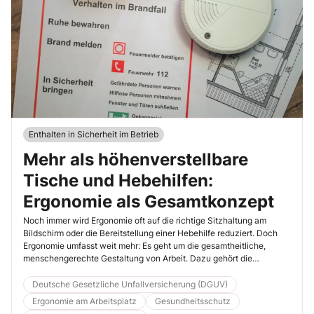
Enthalten in Sicherheit im Betrieb
Mehr als höhenverstellbare
Tische und Hebehilfen:
Ergonomie als Gesamtkonzept
Noch immer wird Ergonomie oft auf die richtige Sitzhaltung am
Bildschirm oder die Bereitstellung einer Hebehilfe reduziert. Doch
Ergonomie umfasst weit mehr: Es geht um die gesamtheitliche,
menschengerechte Gestaltung von Arbeit. Dazu gehört die
passende Körperhaltung ebenso wie der Schutz vor Lärm, Hitze
oder Stress. Ziel ist es, die Beschäftigten nicht zu zwingen, sich an
Deutsche Gesetzliche Unfallversicherung (DGUV)
die Arbeit anzupassen, sondern die Arbeit an den Bedürfnissen des
Ergonomie am Arbeitsplatz
Gesundheitsschutz
Menschen zu orientieren. Die DGUV-Information 209-098 liefert hier