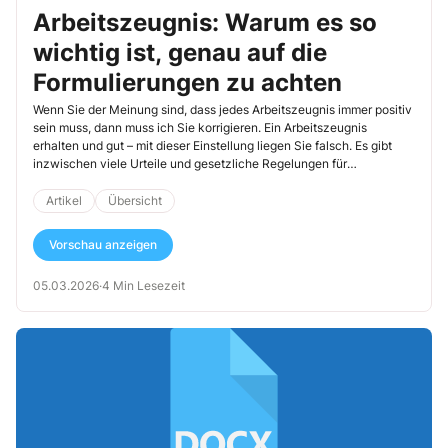
Arbeitszeugnis: Warum es so
wichtig ist, genau auf die
Formulierungen zu achten
Wenn Sie der Meinung sind, dass jedes Arbeitszeugnis immer positiv
sein muss, dann muss ich Sie korrigieren. Ein Arbeitszeugnis
erhalten und gut – mit dieser Einstellung liegen Sie falsch. Es gibt
inzwischen viele Urteile und gesetzliche Regelungen für
Arbeitszeugnisse. Da das Arbeitszeugnis nicht schaden darf, ist
seine Sprache von einer ausgesuchten Höflichkeit und der Inhalt
Artikel
Übersicht
vom Wohlwollen geprägt. Lassen Sie sich dadurch nicht täuschen,
es können negativ gemeinte Fallen dahinterstecken. Im Laufe der
Vorschau anzeigen
Zeit hat sich eine Art Zeugniscode etabliert, der versteckte, aber
dennoch erkennbare Hinweise enthält und die vermeintlich
05.03.2026
·
4 Min Lesezeit
„schönen“ Formulierungen aufdeckt. Lesen Sie, was zwischen den
Zeilen steht.