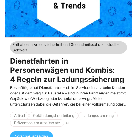
Enthalten in Arbeitssicherheit und Gesundheitsschutz aktuell -
Schweiz
Dienstfahrten in
Personenwägen und Kombis:
4 Regeln zur Ladungssicherung
Beschäftigte auf Dienstfahrten – ob im Serviceeinsatz beim Kunden
oder auf dem Weg zur Baustelle – sind in ihren Fahrzeugen meist mit
Gepäck wie Werkzeug oder Material unterwegs. Viele
unterschätzen dabei die Gefahren, die bei einer Vollbremsung oder
einem Auffahrunfall durch nach vorn geschleuderte Gegenstände
entstehen. Selbst scheinbar leichte oder harmlose Gepäckstücke
Artikel
Gefährdungsbeurteilung
Ladungssicherung
können dabei erhebliche Kräfte entwickeln und Fahrzeuginsassen
Prävention am Arbeitsplatz
+1
schwer verletzen. Weisen Sie Ihre Mitarbeitenden auf diese 4
Regeln hin, mit denen sie sich vor solchen Gefährdungen schützen.
Vorschau anzeigen