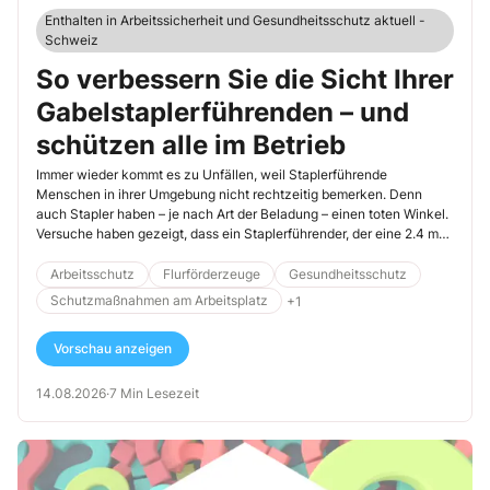
Enthalten in Arbeitssicherheit und Gesundheitsschutz aktuell -
Schweiz
So verbessern Sie die Sicht Ihrer
Gabelstaplerführenden – und
schützen alle im Betrieb
Immer wieder kommt es zu Unfällen, weil Staplerführende
Menschen in ihrer Umgebung nicht rechtzeitig bemerken. Denn
auch Stapler haben – je nach Art der Beladung – einen toten Winkel.
Versuche haben gezeigt, dass ein Staplerführender, der eine 2.4 m
tiefe und 1.7 m hohe Last geladen hat, Kopf und Schultern einer
Person auf dem Fahrweg vor sich erst in ca. 8 m Entfernung sehen
Arbeitsschutz
Flurförderzeuge
Gesundheitsschutz
kann. Wer sich näher vor dem Stapler befindet, bleibt unsichtbar im
Schutzmaßnahmen am Arbeitsplatz
+1
toten Winkel.
Vorschau anzeigen
14.08.2026
·
7 Min Lesezeit