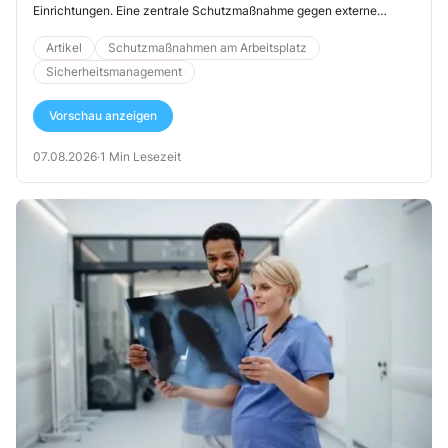
Einrichtungen. Eine zentrale Schutzmaßnahme gegen externe
Angriffe ist die Firewall. Erfahren Sie, was eine Firewall ist und
warum sie für Ihre IT-Sicherheit unverzichtbar ist.
Artikel
Schutzmaßnahmen am Arbeitsplatz
Sicherheitsmanagement
Vorschau anzeigen
07.08.2026
·
1 Min Lesezeit