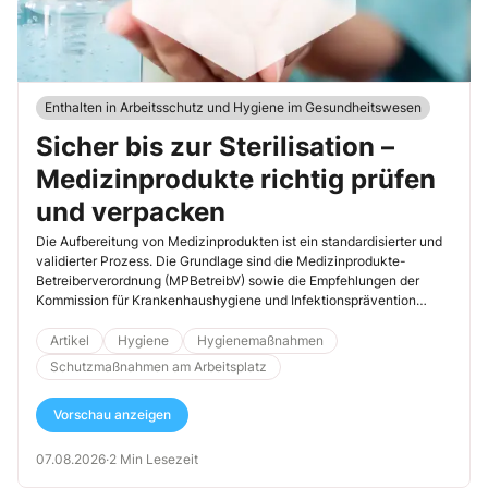
Enthalten in Arbeitsschutz und Hygiene im Gesundheitswesen
Sicher bis zur Sterilisation –
Medizinprodukte richtig prüfen
und verpacken
Die Aufbereitung von Medizinprodukten ist ein standardisierter und
validierter Prozess. Die Grundlage sind die Medizinprodukte-
Betreiberverordnung (MPBetreibV) sowie die Empfehlungen der
Kommission für Krankenhaushygiene und Infektionsprävention
(KRINKO) und des Bundesinstituts für Arzneimittel und
Medizinprodukte (BfArM). Vor der Sterilisation müssen Sie prüfen, ob
Artikel
Hygiene
Hygienemaßnahmen
die Aufbereitung ordnungsgemäß erfolgt ist und die Medizinprodukte
Schutzmaßnahmen am Arbeitsplatz
unbeschädigt sind. Auch Verpackung und Kennzeichnung müssen
den gesetzlichen Vorgaben entsprechen. Die wichtigsten Schritte
Vorschau anzeigen
haben wir Ihnen zusammengefasst.
07.08.2026
·
2 Min Lesezeit