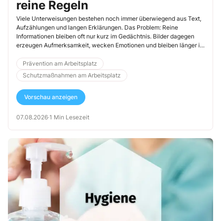
reine Regeln
Viele Unterweisungen bestehen noch immer überwiegend aus Text,
Aufzählungen und langen Erklärungen. Das Problem: Reine
Informationen bleiben oft nur kurz im Gedächtnis. Bilder dagegen
erzeugen Aufmerksamkeit, wecken Emotionen und bleiben länger in
Erinnerung. Deshalb sollten visuelle Inhalte ein fester Bestandteil
moderner Unterweisungen sein.
Prävention am Arbeitsplatz
Schutzmaßnahmen am Arbeitsplatz
Vorschau anzeigen
07.08.2026
·
1 Min Lesezeit