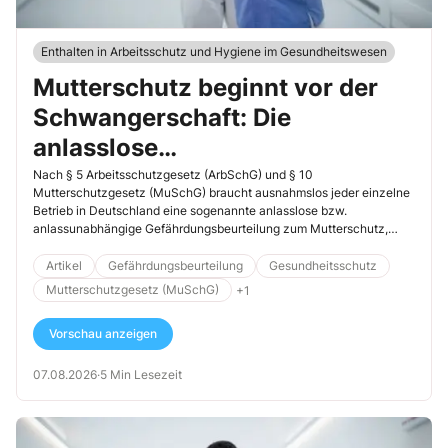
Enthalten in Arbeitsschutz und Hygiene im Gesundheitswesen
Mutterschutz beginnt vor der
Schwangerschaft: Die
anlasslose
Gefährdungsbeurteilung
Nach § 5 Arbeitsschutzgesetz (ArbSchG) und § 10
Mutterschutzgesetz (MuSchG) braucht ausnahmslos jeder einzelne
Betrieb in Deutschland eine sogenannte anlasslose bzw.
anlassunabhängige Gefährdungsbeurteilung zum Mutterschutz,
unabhängig davon, ob an dem Arbeitsplatz Arbeitnehmerinnen
beschäftigt werden. Die Gefährdungsbeurteilung Mutterschutz
Artikel
Gefährdungsbeurteilung
Gesundheitsschutz
verlangt von Anfang an, dass sich jedes Unternehmen mit der
Mutterschutzgesetz (MuSchG)
+1
Situation von Schwangeren und Stillenden im Arbeitsalltag
auseinandersetzt. Was das für eine Einrichtung oder Praxis bedeutet
Vorschau anzeigen
und worauf Sie achten müssen, haben wir für Sie nachfolgend
kompakt zusammenfasst.
07.08.2026
·
5 Min Lesezeit