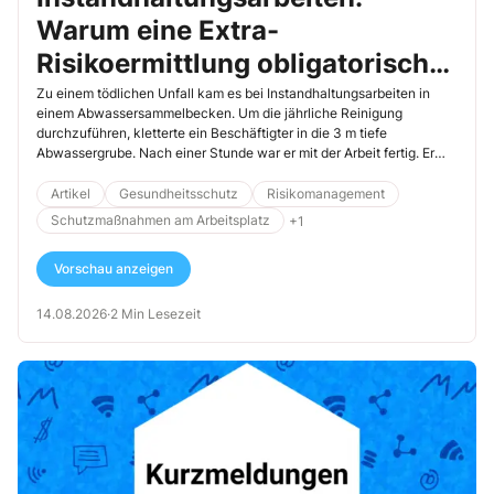
Warum eine Extra-
Risikoermittlung obligatorisch
ist
Zu einem tödlichen Unfall kam es bei Instandhaltungsarbeiten in
einem Abwassersammelbecken. Um die jährliche Reinigung
durchzuführen, kletterte ein Beschäftigter in die 3 m tiefe
Abwassergrube. Nach einer Stunde war er mit der Arbeit fertig. Er
stieg nach oben und nahm seine Filtermaske ab. Da geschieht es:
Der Mann stürzt plötzlich in die Grube zurück. Ein Mitglied der
Artikel
Gesundheitsschutz
Risikomanagement
Reinigungsequipe holt sofort Hilfe, 2 weitere Teammitglieder eilen
Schutzmaßnahmen am Arbeitsplatz
+1
zur Grube.
Vorschau anzeigen
14.08.2026
·
2 Min Lesezeit