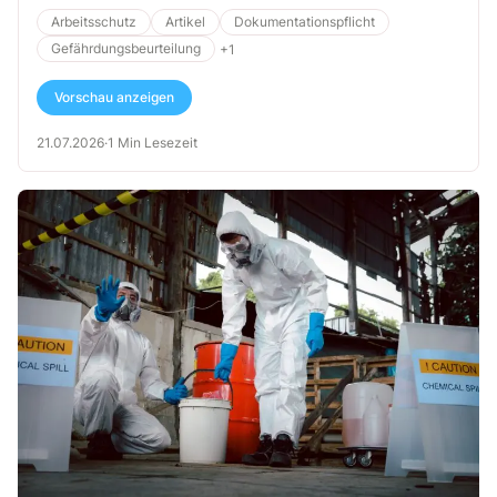
Arbeitsschutz
Artikel
Dokumentationspflicht
Gefährdungsbeurteilung
+1
Vorschau anzeigen
21.07.2026
·
1 Min Lesezeit