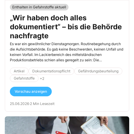
Enthalten in Gefahrstoffe aktuell
„Wir haben doch alles
dokumentiert“ – bis die Behörde
nachfragte
Es war ein gewöhnlicher Dienstagmorgen. Routinebegehung durch
die Aufsichtsbehörde. Es gab keine Beschwerden, keinen Unfall und
keinen Vorfall. Im Lackierbereich des mittelständischen
Produktionsbetriebs schien alles geregelt zu sein: Die
Betriebsanweisung war vorhanden, die Sicherheitsdatenblätter
abgelegt, eine Gefährdungsbeurteilung lag vor. „Unsere Gefahrstoffe
Artikel
Dokumentationspflicht
Gefährdungsbeurteilung
sind sauber dokumentiert“, erklärte der Produktionsleiter
Gefahrstoffe
+2
selbstbewusst.
Vorschau anzeigen
25.06.2026
·
2 Min Lesezeit