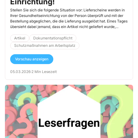
Einrichtung!
Stellen Sie sich die folgende Situation vor: Lieferscheine werden in
Ihrer Gesundheitseinrichtung von der Person überprüft und mit der
Bestellung abgeglichen, die die Lieferung ausgelöst hat. Eines Tages
übersieht dabei jemand, dass ein Artikel nicht geliefert wurde,
obwohl er auf dem Lieferschein als geliefert angegeben war, und
wird sogar bezahlt. Später fällt der Fehler auf. Daraufhin wird der
Artikel
Dokumentationspflicht
Prozess angepasst: Ab sofort werden die Lieferscheine nicht nur
Schutzmaßnahmen am Arbeitsplatz
vom Besteller geprüft, sondern auch vom Rechnungswesen. Was
meinen Sie: War es richtig, den Prozess aufgrund dieses Fehlers so
Vorschau anzeigen
zu erweitern? Wie auch immer Ihre Antwort ausfällt, dieses Beispiel
zeigt ein Risiko des Qualitätsmanagements: Bürokratie wächst in
Unternehmen oft unbemerkt und kontinuierlich.
05.03.2026
·
2 Min Lesezeit