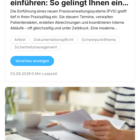
einführen: So gelingt Ihnen ein
sauberer Umstieg
Die Einführung eines neuen Praxisverwaltungssystems (PVS) greift
tief in Ihren Praxisalltag ein. Sie steuern Termine, verwalten
Patientendaten, erstellen Abrechnungen und koordinieren interne
Abläufe – oft gleichzeitig und unter Zeitdruck. Eine moderne
Software soll Sie genau hier entlasten. Sie reduziert manuelle
Arbeitsschritte, schafft Transparenz und verbessert die
Artikel
Dokumentationspflicht
Schwerpunktthema
Kommunikation im Team. Damit Sie dieses Potenzial tatsächlich
Sicherheitsmanagement
nutzen, sollten Sie strukturiert vorgehen und klare Prioritäten
setzen.
Vorschau anzeigen
05.06.2026
·
5 Min Lesezeit