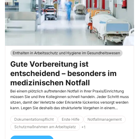
Enthalten in Arbeitsschutz und Hygiene im Gesundheitswesen
Gute Vorbereitung ist
entscheidend – besonders im
medizinischen Notfall
Bei einem plötzlich auftretenden Notfall in Ihrer Praxis/Einrichtung
müssen Sie und Ihre Kolleginnen schnell handeln. Jeder Schritt muss
sitzen, damit der Verletzte oder Erkrankte lückenlos versorgt werden
kann. Legen Sie deshalb das strukturierte Vorgehen in einem
Notfallplan fest und üben Sie den Ernstfall. Die folgenden Tipps
helfen Ihnen dabei.
Dokumentationspflicht
Erste Hilfe
Notfallmanagement
Schutzmaßnahmen am Arbeitsplatz
+1