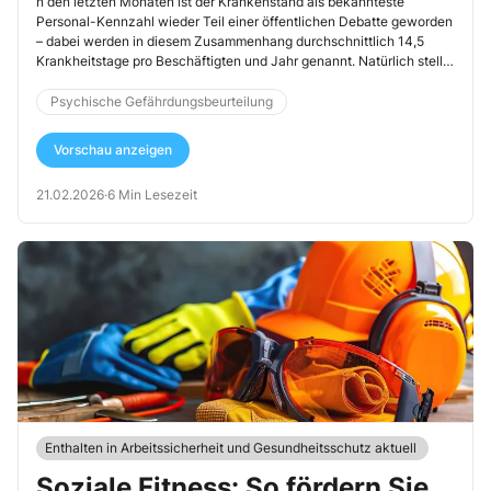
optimal
n den letzten Monaten ist der Krankenstand als bekannteste
Personal-Kennzahl wieder Teil einer öffentlichen Debatte geworden
– dabei werden in diesem Zusammenhang durchschnittlich 14,5
Krankheitstage pro Beschäftigten und Jahr genannt. Natürlich stellt
sich die Frage, ob wirklich alle nur erkältet sind oder ob es Auslöser
gibt, die im Attest nicht als Ursache auftauchen und die für Sie als
Psychische Gefährdungsbeurteilung
Sifa eine Relevanz haben. Nachfolgend gebe ich Ihnen die Antwort
darauf.
Vorschau anzeigen
21.02.2026
·
6 Min Lesezeit
Enthalten in Arbeitssicherheit und Gesundheitsschutz aktuell
Soziale Fitness: So fördern Sie