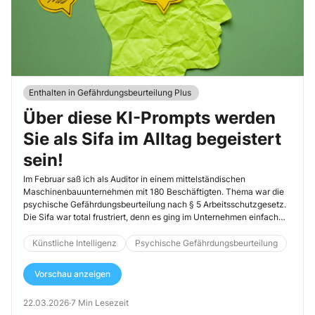
Enthalten in Gefährdungsbeurteilung Plus
Über diese KI-Prompts werden
Sie als Sifa im Alltag begeistert
sein!
Im Februar saß ich als Auditor in einem mittelständischen
Maschinenbauunternehmen mit 180 Beschäftigten. Thema war die
psychische Gefährdungsbeurteilung nach § 5 Arbeitsschutzgesetz.
Die Sifa war total frustriert, denn es ging im Unternehmen einfach
nicht voran: „Bei uns ist alles sehr speziell, da gibt es keine
Musterlösungen“, klagte sie. Wir setzten uns dann zusammen und
Künstliche Intelligenz
Psychische Gefährdungsbeurteilung
siehe da: Innerhalb von 20 Minuten erstellte mir ein strukturierter KI-
Prompt eine belastbare Vorlage für die Durchführung der
Vorschau anzeigen
Gefährdungsbeurteilung in Bezug auf die Moderation von
Gruppeninterviews. Die Sifa war begeistert – und damit auch Sie als
22.03.2026
·
7 Min Lesezeit
Leser dieses Werkzeug geschickt einsetzen können, habe ich Ihnen