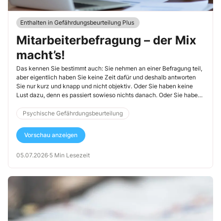
Enthalten in Gefährdungsbeurteilung Plus
Mitarbeiterbefragung – der Mix
macht’s!
Das kennen Sie bestimmt auch: Sie nehmen an einer Befragung teil,
aber eigentlich haben Sie keine Zeit dafür und deshalb antworten
Sie nur kurz und knapp und nicht objektiv. Oder Sie haben keine
Lust dazu, denn es passiert sowieso nichts danach. Oder Sie haben
Angst, dass die wahren Antworten negative Auswirkungen für Sie
haben könnten. Mit anderen Worten: Die Befragung wird nicht zu
Psychische Gefährdungsbeurteilung
einem objektiven Bild führen, was ja eigentlich das Ziel sein sollte.
Genau so passiert es bei der psychischen Gefährdungsbeurteilung:
Vorschau anzeigen
Viele Befragungen führen aufgrund einer mangelnden Vorbereitung
und Struktur zu Alibi-Ergebnissen, die nichts mit der Wirklichkeit am
05.07.2026
·
5 Min Lesezeit
Arbeitsplatz zu tun haben. In diesem Artikel zeige ich Ihnen, wie Sie
dem als Sifa entgegentreten können.