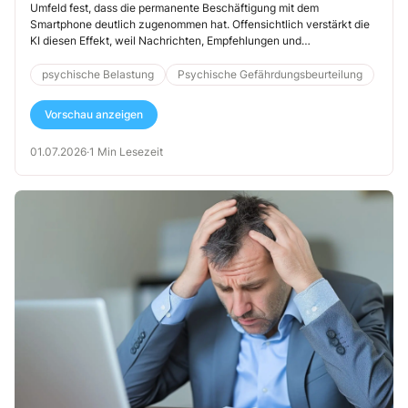
Umfeld fest, dass die permanente Beschäftigung mit dem
Smartphone deutlich zugenommen hat. Offensichtlich verstärkt die
KI diesen Effekt, weil Nachrichten, Empfehlungen und
Arbeitsimpulse immer schneller, persönlicher und scheinbar
dringlicher auf dem Display erscheinen. Eine Umfrage der IU
psychische Belastung
Psychische Gefährdungsbeurteilung
Internationale Hochschule – Campus Erfurt zeigt jetzt, dass dies
zutrifft und Vorgesetzte am meisten dafür verantwortlich sind. Das
Vorschau anzeigen
hat Folgen für Ihre Arbeit als Sifa.
01.07.2026
·
1 Min Lesezeit