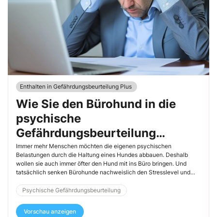
Enthalten in Gefährdungsbeurteilung Plus
Wie Sie den Bürohund in die
psychische
Gefährdungsbeurteilung
integrieren
Immer mehr Menschen möchten die eigenen psychischen
Belastungen durch die Haltung eines Hundes abbauen. Deshalb
wollen sie auch immer öfter den Hund mit ins Büro bringen. Und
tatsächlich senken Bürohunde nachweislich den Stresslevel und
verbessern das Betriebsklima – immer mehr Arbeitgeber erlauben es
daher, dass ein Hund seinen Menschen im Büro begleiten darf. In
Psychische Gefährdungsbeurteilung
diesem Artikel zeige ich als Sachverständiger für psychische
Belastungen, wie Hunde im Büro die Psyche der Mitarbeitenden
Vorschau anzeigen
entlasten und worauf Sie als Fachkraft für Arbeitssicherheit achten