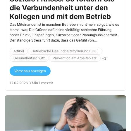
die Verbundenheit unter den
Kollegen und mit dem Betrieb
Das Miteinander ist in manchen Betrieben nicht mehr so gut, wie es
einmal war. Die Gründe dafür sind vielfältig: schlechte Führung,
hoher Druck, Einsparungen, Kurzarbeit oder Planungsunsicherheit.
Der ständige Stress führt dazu, dass das Gefühl von
Zusammengehörigkeit und Verbundenheit mit dem Betrieb auf der
Strecke bleibt. Dabei ist genau dieses Verbundenheitsgefühl oft der
Artikel
Betriebliche Gesundheitsförderung (BGF)
Grund, warum Kollegen gern zur Arbeit kommen, motiviert sind und
Gesundheitsschutz
Prävention am Arbeitsplatz
+3
Leistung zeigen. Auch für die Gesundheit ist Verbundenheit am
Arbeitsplatz zentral. Erfahren Sie mehr über dieses zutiefst
Vorschau anzeigen
menschliche Thema und darüber, wie Sie die soziale Fitness in Ihrem
Betrieb stärken können.
17.02.2026
·
3 Min Lesezeit