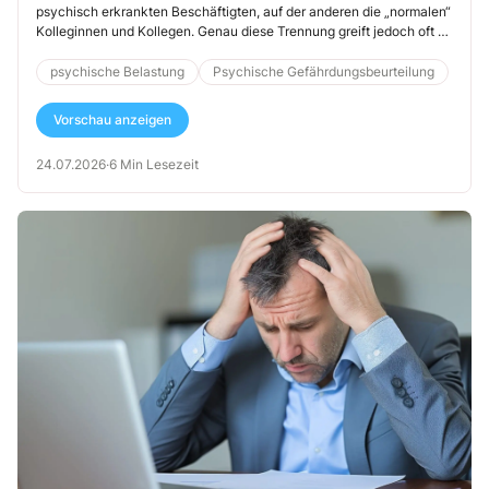
psychisch erkrankten Beschäftigten, auf der anderen die „normalen“
Kolleginnen und Kollegen. Genau diese Trennung greift jedoch oft zu
kurz, denn psychische Belastungen entwickeln sich nicht immer
eindeutig oder dauerhaft. Die Übergänge können fließend sein.
psychische Belastung
Psychische Gefährdungsbeurteilung
Starke Erschöpfung, private Krisen, Schlafmangel, Überforderung,
Angstzustände oder depressive Phasen können die Belastbarkeit
Vorschau anzeigen
eines Menschen zeitweise massiv verändern – auch ohne klare
Diagnose oder langfristige Erkrankung.
24.07.2026
·
6 Min Lesezeit