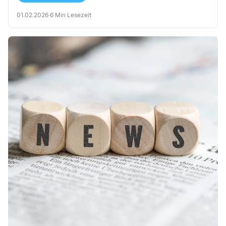
müssen, damit aus dem „Feel-good-Faktor auf vier Pfoten“ kein
01.02.2026
·
6 Min Lesezeit
Sicherheitsrisiko wird.