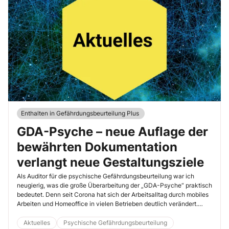
Enthalten in Gefährdungsbeurteilung Plus
GDA-Psyche – neue Auflage der
bewährten Dokumentation
verlangt neue Gestaltungsziele
Als Auditor für die psychische Gefährdungsbeurteilung war ich
neugierig, was die große Überarbeitung der „GDA-Psyche“ praktisch
bedeutet. Denn seit Corona hat sich der Arbeitsalltag durch mobiles
Arbeiten und Homeoffice in vielen Betrieben deutlich verändert.
Genau darauf reagiert nun die überarbeitete GDA-Dokumentation.
Die im Januar 2026 veröffentlichte vierte Auflage geht noch stärker
Aktuelles
Psychische Gefährdungsbeurteilung