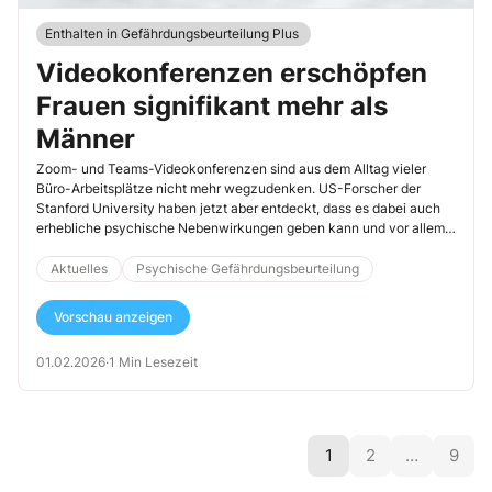
Enthalten in Gefährdungsbeurteilung Plus
Videokonferenzen erschöpfen
Frauen signifikant mehr als
Männer
Zoom- und Teams-Videokonferenzen sind aus dem Alltag vieler
Büro-Arbeitsplätze nicht mehr wegzudenken. US-Forscher der
Stanford University haben jetzt aber entdeckt, dass es dabei auch
erhebliche psychische Nebenwirkungen geben kann und vor allem
Frauen davon betroffen sind. Die Auswirkungen sind fatal und
reichen von schlechterer Konzentration bis hin zur Erschöpfung.
Aktuelles
Psychische Gefährdungsbeurteilung
Was bedeutet das für Sie als Sifa, wenn es um die psychische
Gefährdungsbeurteilung geht?
Vorschau anzeigen
01.02.2026
·
1 Min Lesezeit
1
2
…
9