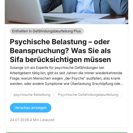
Enthalten in Gefährdungsbeurteilung Plus
Psychische Belastung – oder
Beanspruchung? Was Sie als
Sifa berücksichtigen müssen
Solange ich als Experte für psychische Gefährdungen bei
Arbeitgebern tätig bin, gibt es seit Jahren die immer wiederkehrende
Frage, warum Menschen wegen „der Psyche“ ausfallen, also krank
werden, oder andere Symptome wie Überlastung, Erschöpfung oder
Resignation zeigen. Dabei fällt mir auf, dass bei den Beteiligten, also
der Sifa und den Führungskräften, der Unterschied zwischen
psychische Belastung
Psychische Gefährdungsbeurteilung
Belastung und Beanspruchung oft unklar ist. Ich habe Ihnen deshalb
die wichtigsten Punkte diesbezüglich und die Folgen, die sich
Vorschau anzeigen
daraus für Sie ergeben, zusammengestellt.
24.07.2026
·
4 Min Lesezeit