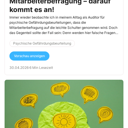
Mitarbeiterbefragung – darauf
kommt es an!
Immer wieder beobachte ich in meinem Alltag als Auditor für
psychische Gefährdungsbeurteilungen, dass die
Mitarbeiterbefragung auf die leichte Schulter genommen wird. Doch
das Gegenteil sollte der Fall sein: Denn werden hier falsche Fragen
gestellt und Abläufe nicht optimal geplant und strukturiert, entsteht
dadurch oft erst recht Unruhe. Und es werden Erwartungen
Psychische Gefährdungsbeurteilung
geweckt, die nicht eingehalten werden können. Zusätzlich kann die
Befragung dann auch noch von Aufsichtsbehörden als fehlerhaft
Vorschau anzeigen
durchgeführt abgelehnt werden, was ein finanzielles Risiko
bedeutet, denn dann muss sie wiederholt werden. Berücksichtigen
30.04.2026
·
6 Min Lesezeit
Sie als Sifa diese Punkte und Hinweise.