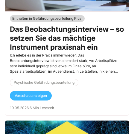
Enthalten in Gefährdungsbeurteilung Plus
Das Beobachtungsinterview – so
setzen Sie das mächtige
Instrument praxisnah ein
Ich erlebe es in der Praxis immer wieder: Das
Beobachtungsinterview ist vor allem dort stark, wo Arbeitsplätze
sehr individuell geprägt sind, etwa im Einzelbüro, an
Spezialarbeitsplätzen, im Außendienst, in Leitstellen, in kleinen
Teams oder überall dort, wo ein standardisierter Fragebogen nur die
Oberfläche trifft. Gerade die neue Leitlinie der Gemeinsamen
Psychische Gefährdungsbeurteilung
Deutschen Arbeitsschutzstrategie (GDA) macht deutlich, dass
psychische Gefährdungen genauer an der konkreten Arbeit erfasst
Vorschau anzeigen
werden müssen. Das Beobachtungsinterview ist deshalb wichtig,
weil es nicht nur Meinungen sammelt, sondern auch Arbeitsabläufe,
19.05.2026
·
6 Min Lesezeit
Unterbrechungen, Führungsverhalten, Arbeitszeit, digitale
Erreichbarkeit und Störungen direkt an der Tätigkeit sichtbar macht.
Genau darin liegt seine Stärke. Die Details dazu habe ich Ihnen
nachfolgend zusammengestellt.