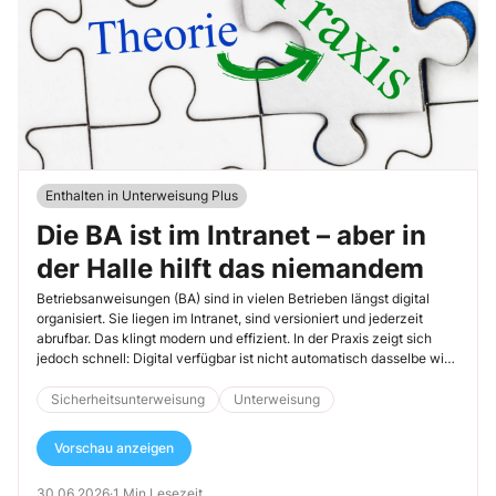
Enthalten in Unterweisung Plus
Die BA ist im Intranet – aber in
der Halle hilft das niemandem
Betriebsanweisungen (BA) sind in vielen Betrieben längst digital
organisiert. Sie liegen im Intranet, sind versioniert und jederzeit
abrufbar. Das klingt modern und effizient. In der Praxis zeigt sich
jedoch schnell: Digital verfügbar ist nicht automatisch dasselbe wie
im richtigen Moment nutzbar. Sensibilisieren Sie Führungskräfte und
Beschäftigte deshalb dafür, dass BA nicht nur vorhanden, sondern
Sicherheitsunterweisung
Unterweisung
am Arbeitsplatz auch tatsächlich erreichbar sein müssen.
Vorschau anzeigen
30.06.2026
·
1 Min Lesezeit