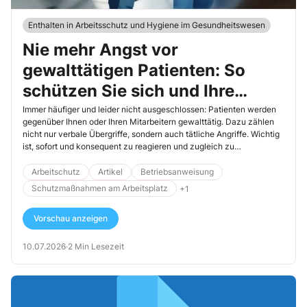
Enthalten in Arbeitsschutz und Hygiene im Gesundheitswesen
Nie mehr Angst vor
gewalttätigen Patienten: So
schützen Sie sich und Ihre
Mitarbeiter
Immer häufiger und leider nicht ausgeschlossen: Patienten werden
gegenüber Ihnen oder Ihren Mitarbeitern gewalttätig. Dazu zählen
nicht nur verbale Übergriffe, sondern auch tätliche Angriffe. Wichtig
ist, sofort und konsequent zu reagieren und zugleich zu
hinterfragen, wie es überhaupt zu der Eskalation kommen konnte.
Setzen Sie dieses Thema auf die Tagesordnung der nächsten
Arbeitschutz
Artikel
Betriebsanweisung
Teamsitzung. Sie und Ihre Mitarbeiter sollten den Ursachen der
Schutzmaßnahmen am Arbeitsplatz
+1
Übergriffe auf den Grund gehen. Überlegen Sie, ob eventuell das
eigene Verhalten die Aggression beim Patienten ausgelöst hat.
Vorschau anzeigen
Legen Sie Verhaltensregeln fest, damit vor allem Ihre Mitarbeiter sich
in einer Gewaltsituation richtig verhalten, und geben Sie – soweit
möglich – Präventionsmaßnahmen vor.
10.07.2026
·
2 Min Lesezeit