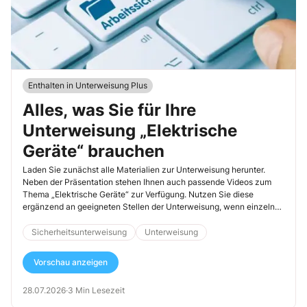
Enthalten in Unterweisung Plus
Alles, was Sie für Ihre
Unterweisung „Elektrische
Geräte“ brauchen
Laden Sie zunächst alle Materialien zur Unterweisung herunter.
Neben der Präsentation stehen Ihnen auch passende Videos zum
Thema „Elektrische Geräte“ zur Verfügung. Nutzen Sie diese
ergänzend an geeigneten Stellen der Unterweisung, wenn einzelne
Gefährdungen oder Situationen dadurch noch anschaulicher
dargestellt werden können.
Sicherheitsunterweisung
Unterweisung
Vorschau anzeigen
28.07.2026
·
3 Min Lesezeit