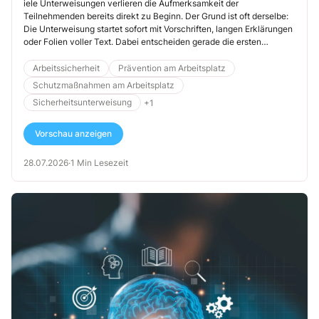
iele Unterweisungen verlieren die Aufmerksamkeit der
Teilnehmenden bereits direkt zu Beginn. Der Grund ist oft derselbe:
Die Unterweisung startet sofort mit Vorschriften, langen Erklärungen
oder Folien voller Text. Dabei entscheiden gerade die ersten
Minuten darüber, ob die Teilnehmenden innerlich abschalten oder
aufmerksam bleiben.
Arbeitssicherheit
Prävention am Arbeitsplatz
Schutzmaßnahmen am Arbeitsplatz
Sicherheitsunterweisung
+1
Vorschau anzeigen
28.07.2026
·
1 Min Lesezeit