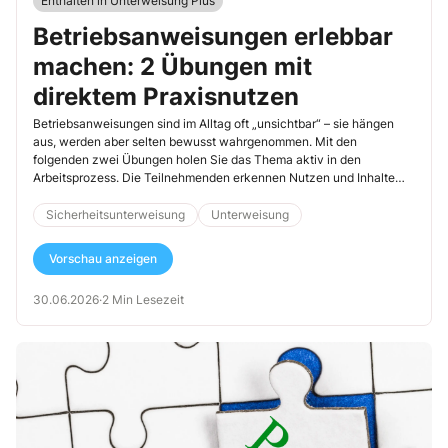
Enthalten in Unterweisung Plus
Betriebsanweisungen erlebbar
machen: 2 Übungen mit
direktem Praxisnutzen
Betriebsanweisungen sind im Alltag oft „unsichtbar“ – sie hängen
aus, werden aber selten bewusst wahrgenommen. Mit den
folgenden zwei Übungen holen Sie das Thema aktiv in den
Arbeitsprozess. Die Teilnehmenden erkennen Nutzen und Inhalte
nicht nur theoretisch, sondern unmittelbar in ihrer eigenen
Arbeitsumgebung.
Sicherheitsunterweisung
Unterweisung
Vorschau anzeigen
30.06.2026
·
2 Min Lesezeit