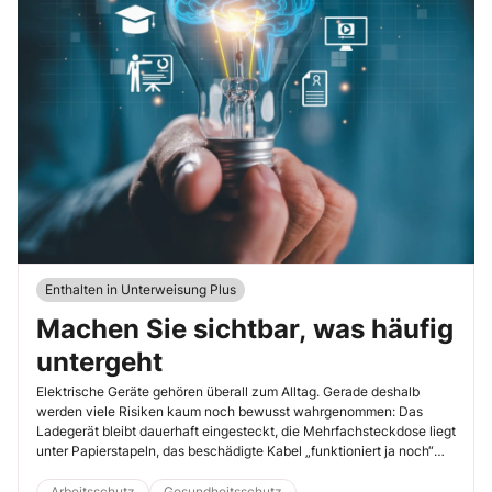
Enthalten in Unterweisung Plus
Machen Sie sichtbar, was häufig
untergeht
Elektrische Geräte gehören überall zum Alltag. Gerade deshalb
werden viele Risiken kaum noch bewusst wahrgenommen: Das
Ladegerät bleibt dauerhaft eingesteckt, die Mehrfachsteckdose liegt
unter Papierstapeln, das beschädigte Kabel „funktioniert ja noch“
und private Geräte werden selbstverständlich mitgebracht und
genutzt. Viele dieser Situationen wirken harmlos, bis tatsächlich
Arbeitsschutz
Gesundheitsschutz