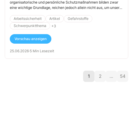
organisatorische und persönliche Schutzmaßnahmen bilden zwar
eine wichtige Grundlage, reichen jedoch allein nicht aus, um unsere
Kollegen zuverlässig vor den vielfältigen Risiken ihrer Tätigkeit zu
schützen, insbesondere dann, wenn sie mit Gefahrstoffen,
Arbeitssicherheit
Artikel
Gefahrstoffe
entflammbaren Lösemitteln oder reaktiven Chemikalien umgehen.
Schwerpunktthema
+3
Vorschau anzeigen
25.06.2026
·
5 Min Lesezeit
1
2
…
54