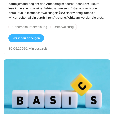
lebendig
Kaum jemand beginnt den Arbeitstag mit dem Gedanken: „Heute
lese ich erst einmal eine Betriebsanweisung.“ Genau das ist der
Knackpunkt. Betriebsanweisungen (BA) sind wichtig, aber sie
wirken selten allein durch ihren Aushang. Wirksam werden sie erst,
wenn Beschäftigte sie mit einer konkreten Situation verbinden: mit
einem Handgriff, einer Entscheidung, einem Stopp im richtigen
Sicherheitsunterweisung
Unterweisung
Moment. Ihre Unterweisung hat einen entscheidenden Einfluss
darauf, ob das gelingt.
Vorschau anzeigen
30.06.2026
·
2 Min Lesezeit