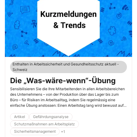
Enthalten in Arbeitssicherheit und Gesundheitsschutz aktuell -
Schweiz
Die „Was-wäre-wenn“-Übung
Sensibilisieren Sie die Ihre Mitarbeitenden in allen Arbeitsbereichen
des Unternehmens – von der Produktion über das Lager bis zum
Büro – für Risiken im Arbeitsalltag, indem Sie regelmässig eine
einfache Übung anstossen: Einen Arbeitstag lang wird bewusst auf
mögliche Gefährdungen geachtet – mit einer einzigen Leitfrage:
„Was wäre, wenn …?“
Artikel
Gefährdungsanalyse
Schutzmaßnahmen am Arbeitsplatz
Sicherheitsmanagement
+1