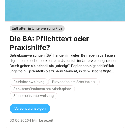
Enthalten in Unterweisung Plus
Die BA: Pflichttext oder
Praxishilfe?
Betriebsanweisungen (BA) hängen in vielen Betrieben aus, liegen
digital bereit oder stecken fein säuberlich im Unterweisungsordner.
Damit gelten sie schnell als „erledigt“. Papier beruhigt schließlich
ungemein – jedenfalls bis zu dem Moment, in dem Beschäftigte
wissen müssen, was zu tun ist. Dann zeigt sich, ob eine BA wirklich
ihren Zweck erfüllt.
Betriebsanweisung
Prävention am Arbeitsplatz
Schutzmaßnahmen am Arbeitsplatz
Sicherheitsunterweisung
Vorschau anzeigen
30.06.2026
·
1 Min Lesezeit