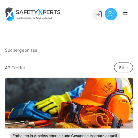
Skip
to
Go to landing page.
content
Willkommen
Registrierung
bei
per
SafetyXperts
Kundennumme
Suchergebnisse
43 Treffer
Filter
Enthalten in Arbeitssicherheit und Gesundheitsschutz aktuell