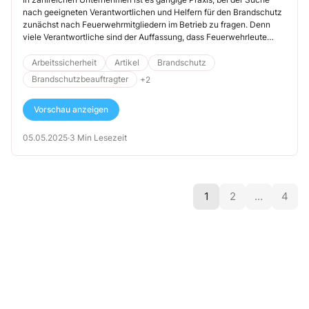
Fachwissen
nach geeigneten Verantwortlichen und Helfern für den Brandschutz
zunächst nach Feuerwehrmitgliedern im Betrieb zu fragen. Denn
viele Verantwortliche sind der Auffassung, dass Feuerwehrleute
grundsätzlich Aufgaben eines Brandschutzbeauftragten und
Brandschutzhelfers einfach so übernehmen können, schließlich sind
Arbeitssicherheit
Artikel
Brandschutz
sie ja ausgebildete Feuerwehrleute. Leider ist das nicht ganz so
Brandschutzbeauftragter
+2
einfach. In diesem Beitrag wollen wir deshalb die nötige
Qualifikation, die Ausbildung und fachlichen Grundlagen für
Vorschau anzeigen
Brandschutzbeauftragte und Brandschutzhelfer ausführlich
darstellen.
05.05.2025
·
3 Min Lesezeit
1
2
…
4