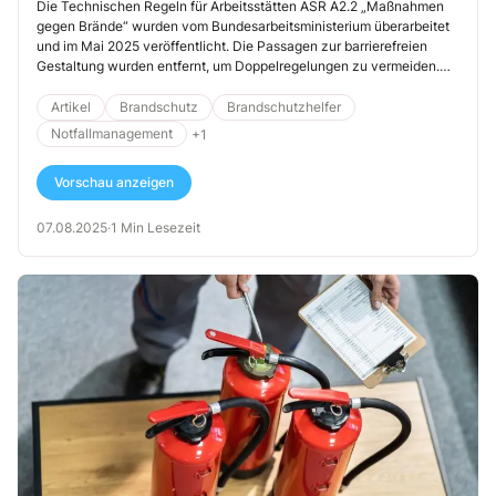
Die Technischen Regeln für Arbeitsstätten ASR A2.2 „Maßnahmen
gegen Brände“ wurden vom Bundesarbeitsministerium überarbeitet
und im Mai 2025 veröffentlicht. Die Passagen zur barrierefreien
Gestaltung wurden entfernt, um Doppelregelungen zu vermeiden.
Hier wird nun auf die ASR V3a.2 „Barrierefreie Gestaltung von
Arbeitsstätten“ verwiesen.
Artikel
Brandschutz
Brandschutzhelfer
Notfallmanagement
+1
Vorschau anzeigen
07.08.2025
·
1 Min Lesezeit