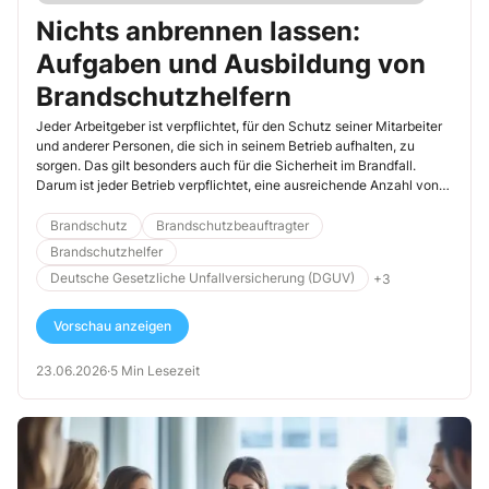
Nichts anbrennen lassen:
Aufgaben und Ausbildung von
Brandschutzhelfern
Jeder Arbeitgeber ist verpflichtet, für den Schutz seiner Mitarbeiter
und anderer Personen, die sich in seinem Betrieb aufhalten, zu
sorgen. Das gilt besonders auch für die Sicherheit im Brandfall.
Darum ist jeder Betrieb verpflichtet, eine ausreichende Anzahl von
Brandschutzhelfern zu bestellen und für ihre Aufgaben ausbilden zu
lassen. In bestimmten Fällen müssen darüber hinaus auch
Brandschutz
Brandschutzbeauftragter
Brandschutzbeauftragte bestimmt werden.
Brandschutzhelfer
Deutsche Gesetzliche Unfallversicherung (DGUV)
+3
Vorschau anzeigen
23.06.2026
·
5 Min Lesezeit