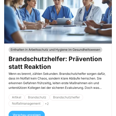
Enthalten in Arbeitsschutz und Hygiene im Gesundheitswesen
Brandschutzhelfer: Prävention
statt Reaktion
Wenn es brennt, zählen Sekunden. Brandschutzhelfer sorgen dafür,
dass im Notfall kein Chaos, sondern klare Abläufe herrschen. Sie
erkennen Gefahren frühzeitig, leiten erste Maßnahmen ein und
unterstützen Kollegen bei der sicheren Evakuierung. Doch was
genau gehört eigentlich zu ihren Aufgaben – und wie viele
Brandhelfer benötigen Sie in Ihrer Einrichtung oder Praxis?
Artikel
Brandschutz
Brandschutzhelfer
Notfallmanagement
+2
Vorschau anzeigen