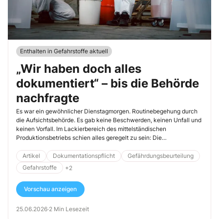
Enthalten in Gefahrstoffe aktuell
„Wir haben doch alles
dokumentiert“ – bis die Behörde
nachfragte
Es war ein gewöhnlicher Dienstagmorgen. Routinebegehung durch
die Aufsichtsbehörde. Es gab keine Beschwerden, keinen Unfall und
keinen Vorfall. Im Lackierbereich des mittelständischen
Produktionsbetriebs schien alles geregelt zu sein: Die
Betriebsanweisung war vorhanden, die Sicherheitsdatenblätter
abgelegt, eine Gefährdungsbeurteilung lag vor. „Unsere Gefahrstoffe
Artikel
Dokumentationspflicht
Gefährdungsbeurteilung
sind sauber dokumentiert“, erklärte der Produktionsleiter
Gefahrstoffe
+2
selbstbewusst.
Vorschau anzeigen
25.06.2026
·
2 Min Lesezeit