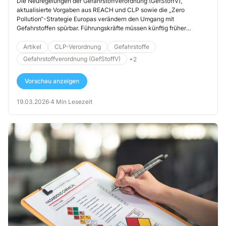
tun müssen
Die Neuregelungen der Gefahrstoffverordnung (GefStoffV),
aktualisierte Vorgaben aus REACH und CLP sowie die „Zero
Pollution“-Strategie Europas verändern den Umgang mit
Gefahrstoffen spürbar. Führungskräfte müssen künftig früher
eingreifen, strenger dokumentieren und Entscheidungen messbar
und rechtssicher begründen. Dieser Beitrag zeigt, was sich jetzt
Artikel
CLP-Verordnung
Gefahrstoffe
ändert und wie sich Unternehmen rechtzeitig aufstellen können. Die
Gefahrstoffverordnung (GefStoffV)
+2
Jahre 2024/25 markieren eine der größten regulatorischen
Verschärfungen im Gefahrstoffrecht seit über einem Jahrzehnt.
Vorschau anzeigen
19.03.2026
·
4 Min Lesezeit