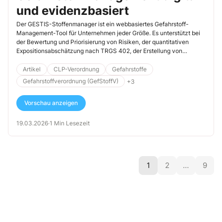
und evidenzbasiert
Der GESTIS-Stoffenmanager ist ein webbasiertes Gefahrstoff-
Management-Tool für Unternehmen jeder Größe. Es unterstützt bei
der Bewertung und Priorisierung von Risiken, der quantitativen
Expositionsabschätzung nach TRGS 402, der Erstellung von
Gefährdungsbeurteilungen und der Führung eines
Gefahrstoffverzeichnisses.
Artikel
CLP-Verordnung
Gefahrstoffe
Gefahrstoffverordnung (GefStoffV)
+3
Vorschau anzeigen
19.03.2026
·
1 Min Lesezeit
1
2
…
9