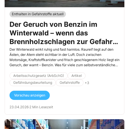
Enthalten in Gefahrstoffe aktuell
Der Geruch von Benzin im
Winterwald – wenn das
Brennholzschlagen zur Gefahr
wird
Der Winterwald wirkt ruhig und fast harmlos. Raureif liegt auf den
Ästen, der Atem steht sichtbar in der Luft. Doch zwischen
Motorsäge, Kraftstoffkanister und frisch geschlagenem Holz liegt ein
Geruch, der warnt – Benzin. Was für viele zum selbstverständlichen
Begleiter beim Brennholzschlagen gehört, ist ein gefährliches
Stoffgemisch aus flüchtigen Kohlenwasserstoffen, das oft
Arbeitsschutzgesetz (ArbSchG)
Artikel
unterschätzt wird. Der folgende Praxisfall zeigt, warum gerade
Gefährdungsbeurteilung
Gefahrstoffe
+3
vermeintlich „natürliche“ Tätigkeiten ein hohes Gesundheitsrisiko
bergen können.
Vorschau anzeigen
23.04.2026
·
2 Min Lesezeit