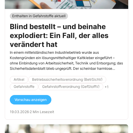
Enthalten in Gefahrstoffe aktuell
Blind bestellt – und beinahe
explodiert: Ein Fall, der alles
verändert hat
In einem mittelständischen Industriebetrieb wurde aus
Kostengründen ein lösungsmittelhaltiger Kaltkleber eingeführt –
ohne Einbindung von Arbeitssicherheit, Technik und Entsorgung; das
Sicherheitsdatenblatt blieb ungeprüft. Der scheinbar harmlose
Wechsel führte beinahe zu Brand, Betriebsstilllegung und
behördlichem Verfahren. Erst danach wurde klar, wie viele
Artikel
Betriebssicherheitsverordnung (BetrSichV)
sicherheitsrelevante Schritte übersehen wurden – und dass der
Gefahrstoffe
Gefahrstoffverordnung (GefStoffV)
+1
Lebenszyklus eines Gefahrstoffs nicht mit der Bestellung endet.
Vorschau anzeigen
19.03.2026
·
2 Min Lesezeit