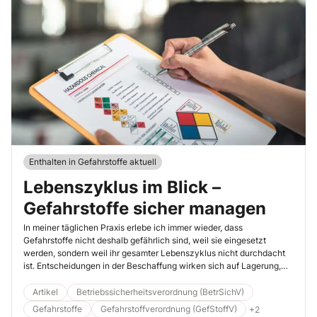
Enthalten in Gefahrstoffe aktuell
Lebenszyklus im Blick –
Gefahrstoffe sicher managen
In meiner täglichen Praxis erlebe ich immer wieder, dass
Gefahrstoffe nicht deshalb gefährlich sind, weil sie eingesetzt
werden, sondern weil ihr gesamter Lebenszyklus nicht durchdacht
ist. Entscheidungen in der Beschaffung wirken sich auf Lagerung,
Verwendung und Entsorgung aus – oft mit zeitlicher Verzögerung,
aber dann mit gravierenden Folgen. Mit dem folgenden Arbeitsblatt
Artikel
Betriebssicherheitsverordnung (BetrSichV)
möchte ich Sie unterstützen, Gefahrstoffe systematisch,
Gefahrstoffe
Gefahrstoffverordnung (GefStoffV)
+2
nachvollziehbar und rechtssicher zu managen. Schritt für Schritt,