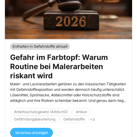
Enthalten in Gefahrstoffe aktuell
Gefahr im Farbtopf: Warum
Routine bei Malerarbeiten
riskant wird
Maler- und Lackierarbeiten gehören zu den klassischen Tätigkeiten
mit Gefahrstoffexposition und werden dennoch häufig unterschätzt.
Lösemittel, Sprühlacke, Abbeizmittel oder Holzschutzstoffe sind
alltäglich und ihre Risiken scheinbar bekannt. Und genau darin liegt
die Gefahr: Routine ersetzt systematische Ermittlung. Dieser Beitrag
zeigt, warum das Gefahrstoffmanagement keine Abkürzungen
Arbeitsschutzgesetz (ArbSchG)
Artikel
erlaubt und welche Fehler in Malerbetrieben besonders häufig
Gefährdungsbeurteilung
Gefahrstoffe
+3
gemacht werden.
Vorschau anzeigen