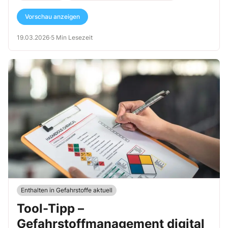
entlang des gesamten Lebenszyklus und mit einem klaren Fokus auf
Vorschau anzeigen
Verantwortung und Wirksamkeit.
19.03.2026
·
5 Min Lesezeit
Enthalten in Gefahrstoffe aktuell
Tool-Tipp –
Gefahrstoffmanagement digital