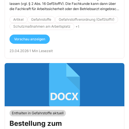
lassen (vgl. § 2 Abs. 16 GefStoffV). Die Fachkunde kann dann über
die Fachkraft für Arbeitssicherheit oder den Betriebsarzt eingebracht
werden (§ 6 Abs. 11 GefStoffV), alternativ auch über eine weitere
interne oder externe Person. Die nachfolgende Mustervorlage listet
Artikel
Gefahrstoffe
Gefahrstoffverordnung (GefStoffV)
wichtige Tätigkeiten und Verantwortungsbereiche eines
Schutzmaßnahmen am Arbeitsplatz
+1
Gefahrstoffbeauftragten genau auf.
Vorschau anzeigen
23.04.2026
·
1 Min Lesezeit
Enthalten in Gefahrstoffe aktuell
Bestellung zum