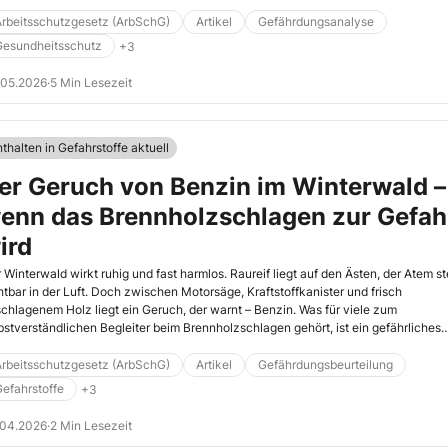
dern die letzte Barriere im STOP-Prinzip. Und jede PSA verändert die
eitssituation – teilweise erheblich. Dieser Beitrag zeigt, worauf Sie in der
Arbeitsschutzgesetz (ArbSchG)
Artikel
Gefährdungsanalyse
ährdungsbeurteilung achten sollten: bei der Auswahl, bei der Organisation und b
Gesundheitsschutz
+3
 neuen Gefährdungen, die durch die PSA selbst entstehen.
.05.2026
·
5 Min Lesezeit
thalten in Gefahrstoffe aktuell
er Geruch von Benzin im Winterwald –
enn das Brennholzschlagen zur Gefah
ird
 Winterwald wirkt ruhig und fast harmlos. Raureif liegt auf den Ästen, der Atem st
htbar in der Luft. Doch zwischen Motorsäge, Kraftstoffkanister und frisch
chlagenem Holz liegt ein Geruch, der warnt – Benzin. Was für viele zum
bstverständlichen Begleiter beim Brennholzschlagen gehört, ist ein gefährliches
ffgemisch aus flüchtigen Kohlenwasserstoffen, das oft unterschätzt wird. Der
gende Praxisfall zeigt, warum gerade vermeintlich „natürliche“ Tätigkeiten ein h
Arbeitsschutzgesetz (ArbSchG)
Artikel
Gefährdungsbeurteilung
undheitsrisiko bergen können.
efahrstoffe
+3
.04.2026
·
2 Min Lesezeit