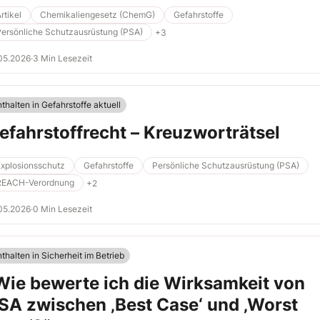
 Gewohnheit ein Schaden entsteht.
rtikel
Chemikaliengesetz (ChemG)
Gefahrstoffe
Persönliche Schutzausrüstung (PSA)
+3
05.2026
·
3 Min Lesezeit
thalten in Gefahrstoffe aktuell
efahrstoffrecht – Kreuzworträtsel
Explosionsschutz
Gefahrstoffe
Persönliche Schutzausrüstung (PSA)
REACH-Verordnung
+2
05.2026
·
0 Min Lesezeit
thalten in Sicherheit im Betrieb
Wie bewerte ich die Wirksamkeit von
SA zwischen ‚Best Case‘ und ‚Worst