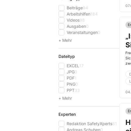
07
Beiträge
94
Arbeitshilfen
184
Videos
98
E
Ausgaben
0
Veranstaltungen
0
„
+ Mehr
S
Fra
Dateityp
Sic
zwe
EXCEL
17
JPG
0
PDF
1
L
PNG
0
PPT
33
04
+ Mehr
E
Experten
H
Redaktion SafetyXperts
61
Andreas Schuhen
0