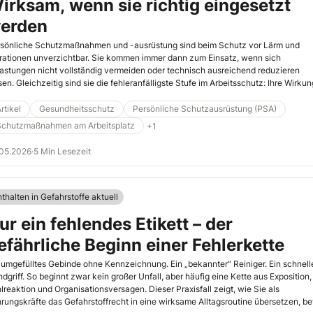
irksam, wenn sie richtig eingesetzt
erden
sönliche Schutzmaßnahmen und -ausrüstung sind beim Schutz vor Lärm und
rationen unverzichtbar. Sie kommen immer dann zum Einsatz, wenn sich
astungen nicht vollständig vermeiden oder technisch ausreichend reduzieren
sen. Gleichzeitig sind sie die fehleranfälligste Stufe im Arbeitsschutz: Ihre Wirkun
gt vollständig davon ab, ob sie richtig ausgewählt, angepasst, getragen und
flegt werden. Persönliche Schutzausrüstung (PSA) ist damit kein „Produkt“,
rtikel
Gesundheitsschutz
Persönliche Schutzausrüstung (PSA)
dern ein System, bei dem Auswahl, Anwendung, Unterweisung und Kontrolle
Schutzmaßnahmen am Arbeitsplatz
+1
sammenspielen müssen.
.05.2026
·
5 Min Lesezeit
thalten in Gefahrstoffe aktuell
ur ein fehlendes Etikett – der
efährliche Beginn einer Fehlerkette
 umgefülltes Gebinde ohne Kennzeichnung. Ein „bekannter“ Reiniger. Ein schnell
dgriff. So beginnt zwar kein großer Unfall, aber häufig eine Kette aus Exposition,
lreaktion und Organisationsversagen. Dieser Praxisfall zeigt, wie Sie als
rungskräfte das Gefahrstoffrecht in eine wirksame Alltagsroutine übersetzen, be