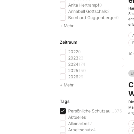
e
Anita Hertrampf
0
Han
Annabell Gottschalk
2
Sic
Bernhard Guggenberger
0
ent
erf
+ Mehr
A
Zeitraum
2022
0
10.
2023
23
2024
174
2025
150
En
2026
29
C
+ Mehr
W
Tags
Die
Mat
Persönliche Schutzausrüstung (PSA)
376
abg
Aktuelles
1
Alleinarbeit
7
A
Arbeitschutz
4