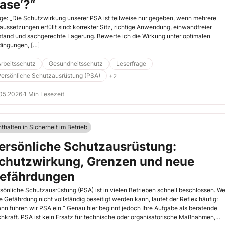
ase‘?“
ge: „Die Schutzwirkung unserer PSA ist teilweise nur gegeben, wenn mehrere
aussetzungen erfüllt sind: korrekter Sitz, richtige Anwendung, einwandfreier
tand und sachgerechte Lagerung. Bewerte ich die Wirkung unter optimalen
ingungen, […]
rbeitsschutz
Gesundheitsschutz
Leserfrage
Persönliche Schutzausrüstung (PSA)
+2
05.2026
·
1 Min Lesezeit
thalten in Sicherheit im Betrieb
ersönliche Schutzausrüstung:
chutzwirkung, Grenzen und neue
efährdungen
sönliche Schutzausrüstung (PSA) ist in vielen Betrieben schnell beschlossen. W
e Gefährdung nicht vollständig beseitigt werden kann, lautet der Reflex häufig:
nn führen wir PSA ein.“ Genau hier beginnt jedoch Ihre Aufgabe als beratende
hkraft. PSA ist kein Ersatz für technische oder organisatorische Maßnahmen,