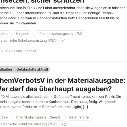
insetzen, sicher schützen
dschuhe sind in Klinik und Labor unverzichtbar, doch sie wiegen oft in falscher
herheit. Für den Infektionsschutz sind die Tragezeit und richtige Technik
scheidend. Und warum Händedesinfektion trotz Handschuhen Pflicht bleibt,
ahren Sie im Folgenden.
rtikel
Hygiene
Infektionsschutzgesetz (IfSG)
Persönliche Schutzausrüstung (PSA)
+1
07.2026
·
1 Min Lesezeit
thalten in Gefahrstoffe aktuell
hemVerbotsV in der Materialausgabe:
er darf das überhaupt ausgeben?
 10 Minuten, die alles verändern – Gefahrstoffrecht kompakt in der Praxis Die
erialausgabe scheint harmlos: Kanister raus, Dose raus, fertig. Wer jedoch
aberelevante Produkte im Betrieb führt und ausgibt, […]
rtikel
Chemikaliengesetz (ChemG)
Gefahrstoffe
Persönliche Schutzausrüstung (PSA)
+2