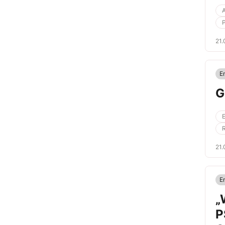
aus
A
21.
En
G
21.
En
„
P