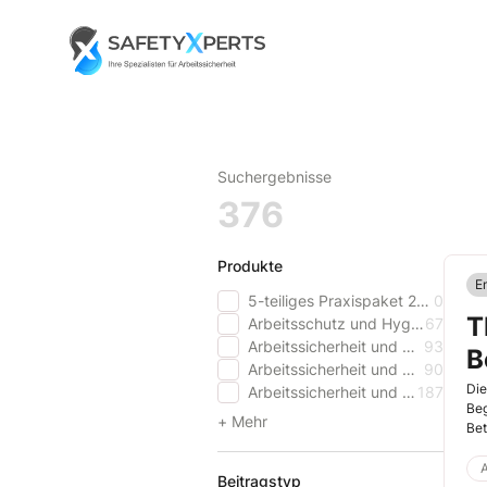
Skip
to
Go to landing page.
content
Suchergebnisse
376
Produkte
E
5-teiliges Praxispaket 2025
0
T
Arbeitsschutz und Hygiene im Gesundheitswesen
67
Arbeitssicherheit und Gesundheitsschutz aktuell
93
B
Arbeitssicherheit und Gesundheitsschutz aktuell - Schweiz
90
Die
Arbeitssicherheit und Gesundheitsschutz aktuell PREMIUM
187
Beg
+ Mehr
Bet
A
Beitragstyp