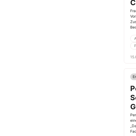
C
Fra
Vor
Zus
Bed
A
15.
En
P
S
G
Per
ein
„Da
Fac