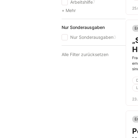
Arbeitshilfe
7
25
+ Mehr
Nur Sonderausgaben
E
Nur Sonderausgaben
0
„
H
Alle Filter zurücksetzen
Fra
ern
sin
L
23
En
P