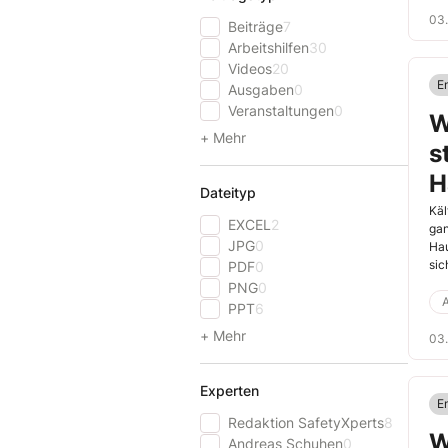
03
Beiträge
7
Arbeitshilfen
30
Videos
20
E
Ausgaben
0
Veranstaltungen
0
W
+ Mehr
s
H
Dateityp
Käl
EXCEL
2
gan
JPG
0
Hau
sic
PDF
0
PNG
0
A
PPT
6
+ Mehr
03
Experten
En
Redaktion SafetyXperts
8
W
Andreas Schuhen
0