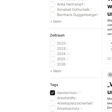
Anita Hertrampf
0
w
Annabell Gottschalk
0
u
Bernhard Guggenberger
0
Wie
+ Mehr
vie
unt
ver
Zeitraum
Pig
2022
0
ver
A
kön
2023
0
Fal
2024
34
Gef
23.
2025
21
2026
2
+ Mehr
E
„
Tags
u
Handschutz
57
Arbeitshilfe
1
Mon
Arbeitsplatzsicherheit
1
bes
Ein
Arbeitsschutz
21