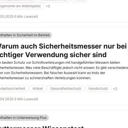
alten.
rgonomie am Arbeitsplatz
+5
.05.2025
·
5 Min Lesezeit
thalten in Sicherheit im Betrieb
arum auch Sicherheitsmesser nur bei
ichtiger Verwendung sicher sind
 besten Schutz vor Schnittverletzungen mit handgeführten Messern bieten
herheitsmesser. Was viele Beschäftigte jedoch nicht wissen: Es gibt verschieden
en von Sicherheitsmessern. Bei falscher Auswahl kann es trotz der
herheitsmesser zu schmerzhaften Verletzungen kommen.
rbeitssicherheit
Artikel
Gesundheitsschutz
Handschutz
+2
.04.2025
·
3 Min Lesezeit
nthalten in Unterweisung Plus