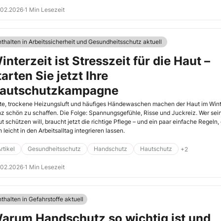
.02.2026
·
1 Min Lesezeit
nthalten in Arbeitssicherheit und Gesundheitsschutz aktuell
interzeit ist Stresszeit für die Haut –
tarten Sie jetzt Ihre
autschutzkampagne
te, trockene Heizungsluft und häufiges Händewaschen machen der Haut im Win
z schön zu schaffen. Die Folge: Spannungsgefühle, Risse und Juckreiz. Wer sei
t schützen will, braucht jetzt die richtige Pflege – und ein paar einfache Regeln, 
h leicht in den Arbeitsalltag integrieren lassen.
rtikel
Gesundheitsschutz
Handschutz
Hautschutz
+2
.02.2026
·
1 Min Lesezeit
thalten in Gefahrstoffe aktuell
arum Handschutz so wichtig ist und