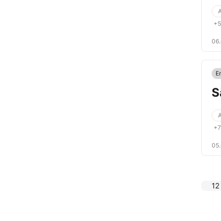
A
+5
06
E
S
A
+7
05