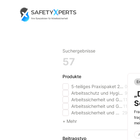
Skip
to
Go to landing page.
content
Suchergebnisse
57
Produkte
E
5-teiliges Praxispaket 2025
0
„
Arbeitsschutz und Hygiene im Gesundheitswesen
9
Arbeitssicherheit und Gesundheitsschutz aktuell
11
S
Arbeitssicherheit und Gesundheitsschutz aktuell - Schweiz
11
Fra
Arbeitssicherheit und Gesundheitsschutz aktuell PREMIUM
29
tra
+ Mehr
mei
A
Beitragstyp