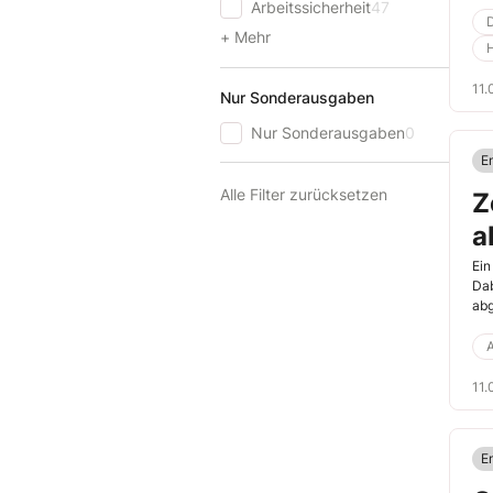
Arbeitssicherheit
47
+ Mehr
11.
Nur Sonderausgaben
Nur Sonderausgaben
0
E
Alle Filter zurücksetzen
Z
a
Ein
Dab
abg
A
11.
E