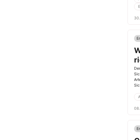
erh
E
30
En
W
r
Den
Sic
Art
Sic
A
08
E