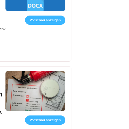
Vorschau anzeigen
men?
n
t,
Vorschau anzeigen