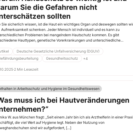
arum Sie die Gefahren nicht
nterschätzen sollten
 Sie sicherlich wissen, ist die Haut ein wichtiges Organ und deswegen sollten wir
l Aufmerksamkeit schenken. Jeder Mensch ist individuell und es kann zu
erschiedlichen Problemen bei mangelndem Hautschutz kommen. Es gibt
schiedene Hauttypen, genetische Vorerkrankungen und unterschiedliche
mentierungen. Jeder Mensch ist anders. Es gibt unterschiedliche Erkrankungen i
schiedenen Ausprägungen. Die verschiedenen Gefährdungen durch Gefahrstoff
rtikel
Deutsche Gesetzliche Unfallversicherung (DGUV)
nen Hautprobleme und -krankheiten auslösen oder begünstigen. Im schlimmste
Gefährdungsbeurteilung
Gesundheitsschutz
+4
l kann es sogar zur Arbeitsunfähigkeit führen. Hier sind Sie als
ahrstoffbeauftragter gefragt!
10.2025
·
2 Min Lesezeit
nthalten in Arbeitsschutz und Hygiene im Gesundheitswesen
Was muss ich bei Hautveränderungen
nternehmen?“
ika W. aus München fragt: „Seit einem Jahr bin ich als Arzthelferin in einer Praxi
chäftigt, die viel Wert auf ­Hygiene legt. Neben der Nutzung von
weghandschuhen sind wir aufgefordert, […]