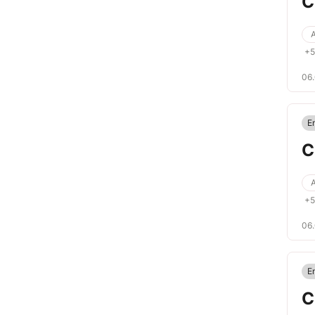
C
A
+5
06
E
C
A
+5
06
E
C