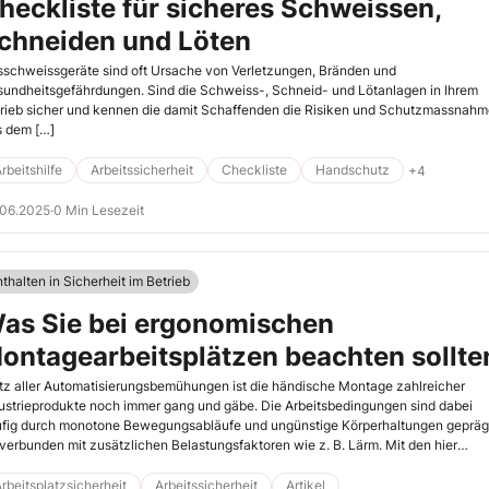
heckliste für sicheres Schweissen,
chneiden und Löten
schweissgeräte sind oft Ursache von Verletzungen, Bränden und
undheitsgefährdungen. Sind die Schweiss-, Schneid- und Lötanlagen in Ihrem
rieb sicher und kennen die damit Schaffenden die Risiken und Schutzmassnah
 dem […]
rbeitshilfe
Arbeitssicherheit
Checkliste
Handschutz
+4
.06.2025
·
0 Min Lesezeit
thalten in Sicherheit im Betrieb
as Sie bei ergonomischen
ontagearbeitsplätzen beachten sollte
tz aller Automatisierungsbemühungen ist die händische Montage zahlreicher
ustrieprodukte noch immer gang und gäbe. Die Arbeitsbedingungen sind dabei
fig durch monotone Bewegungsabläufe und ungünstige Körperhaltungen gepräg
 verbunden mit zusätzlichen Belastungsfaktoren wie z. B. Lärm. Mit den hier
gestellten Maßnahmen zur ergonomischen Gestaltung von nicht mobilen
tagearbeitsplätzen helfen Sie, die Gesundheit Ihrer betroffenen Kollegen zu
rbeitsplatzsicherheit
Arbeitssicherheit
Artikel