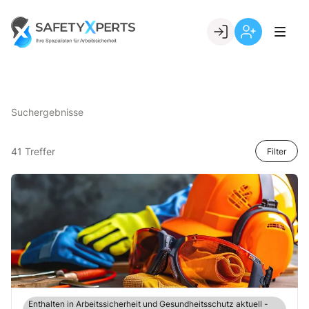
Skip
to
Go to landing page.
content
Willkommen
Registrierung
bei
per
SafetyXperts
Kundennumme
Suchergebnisse
41 Treffer
Filter
Enthalten in Arbeitssicherheit und Gesundheitsschutz aktuell -