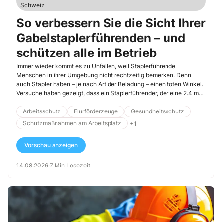
Schweiz
So verbessern Sie die Sicht Ihrer
Gabelstaplerführenden – und
schützen alle im Betrieb
Immer wieder kommt es zu Unfällen, weil Staplerführende
Menschen in ihrer Umgebung nicht rechtzeitig bemerken. Denn
auch Stapler haben – je nach Art der Beladung – einen toten Winkel.
Versuche haben gezeigt, dass ein Staplerführender, der eine 2.4 m
tiefe und 1.7 m hohe Last geladen hat, Kopf und Schultern einer
Person auf dem Fahrweg vor sich erst in ca. 8 m Entfernung sehen
Arbeitsschutz
Flurförderzeuge
Gesundheitsschutz
kann. Wer sich näher vor dem Stapler befindet, bleibt unsichtbar im
Schutzmaßnahmen am Arbeitsplatz
+1
toten Winkel.
Vorschau anzeigen
14.08.2026
·
7 Min Lesezeit