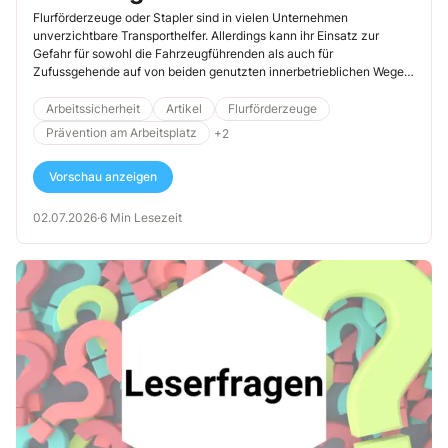
schützen
Flurförderzeuge oder Stapler sind in vielen Unternehmen
unverzichtbare Transporthelfer. Allerdings kann ihr Einsatz zur
Gefahr für sowohl die Fahrzeugführenden als auch für
Zufussgehende auf von beiden genutzten innerbetrieblichen Wegen
werden. Bei jedem zweiten Unfall mit Staplerbeteiligung kommen
Passanten zu Schaden. Die vorschriftsmässige Ausbildung der
Arbeitssicherheit
Artikel
Flurförderzeuge
Fahrzeugführenden und eine umfassende Instruktion aller
Prävention am Arbeitsplatz
+2
Mitarbeitenden helfen, dieses Risiko zu minimieren.
Vorschau anzeigen
02.07.2026
·
6 Min Lesezeit