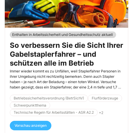
Enthalten in Arbeitssicherheit und Gesundheitsschutz aktuell
So verbessern Sie die Sicht Ihrer
Gabelstaplerfahrer – und
schützen alle im Betrieb
Immer wieder kommt es zu Unfällen, weil Staplerfahrer Personen in
ihrer Umgebung nicht rechtzeitig bemerken. Denn auch Stapler
haben – je nach Art der Beladung – einen toten Winkel. Versuche
haben gezeigt, dass ein Staplerfahrer, der eine 2,4 m tiefe und 1,7 m
hohe Last geladen hat, Kopf und Schultern eines Fußgängers auf
dem Fahrweg vor sich erst in ca. 8 m Entfernung sehen kann. Wer
Betriebssicherheitsverordnung (BetrSichV)
Flurförderzeuge
sich näher vor dem Stapler befindet, bleibt unsichtbar im toten
Schwerpunktthema
Winkel.
Technische Regeln für Arbeitsstätten - ASR A2.2
+2
Vorschau anzeigen