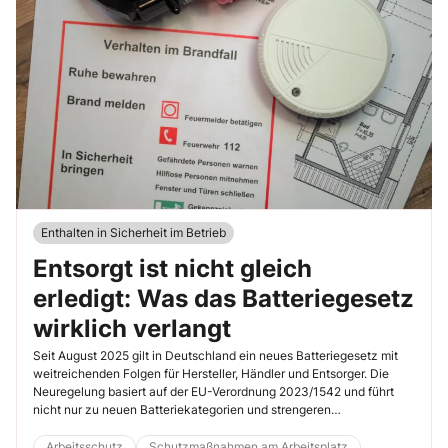
Enthalten in Sicherheit im Betrieb
Entsorgt ist nicht gleich
erledigt: Was das Batteriegesetz
wirklich verlangt
Seit August 2025 gilt in Deutschland ein neues Batteriegesetz mit
weitreichenden Folgen für Hersteller, Händler und Entsorger. Die
Neuregelung basiert auf der EU-Verordnung 2023/1542 und führt
nicht nur zu neuen Batteriekategorien und strengeren
Rücknahmequoten, sondern schreibt auch Pflichten zur CO2-
Bilanzierung, zur Angabe von Rezyklatgehalt und zur transparenten
Arbeitsschutz
Schutzmaßnahmen am Arbeitsplatz