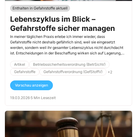
Enthalten in Gefahrstoffe aktuell
Lebenszyklus im Blick –
Gefahrstoffe sicher managen
In meiner täglichen Praxis erlebe ich immer wieder, dass
Gefahrstoffe nicht deshalb gefährlich sind, weil sie eingesetzt
werden, sondern weil ihr gesamter Lebenszyklus nicht durchdacht
ist. Entscheidungen in der Beschaffung wirken sich auf Lagerung,
Verwendung und Entsorgung aus – oft mit zeitlicher Verzögerung,
aber dann mit gravierenden Folgen. Mit dem folgenden Arbeitsblatt
Artikel
Betriebssicherheitsverordnung (BetrSichV)
möchte ich Sie unterstützen, Gefahrstoffe systematisch,
Gefahrstoffe
Gefahrstoffverordnung (GefStoffV)
+2
nachvollziehbar und rechtssicher zu managen. Schritt für Schritt,
entlang des gesamten Lebenszyklus und mit einem klaren Fokus auf
Vorschau anzeigen
Verantwortung und Wirksamkeit.
19.03.2026
·
5 Min Lesezeit