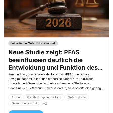
Enthalten in Gefahrstoffe aktuell
Neue Studie zeigt: PFAS
beeinflussen deutlich die
Entwicklung und Funktion des
Gehirns
Per- und polyfluorierte Alkylsubstanzen (PFAS) gelten als
„Ewigkeitschemikalien“ und stehen seit Jahren im Fokus des
Umwelt- und Gesundheitsschutzes. Eine neue Studie aus
Skandinavien liefert nun Hinweise darauf, dass bereits eine geringe
pränatale Belastung die Struktur und Funktion des kindlichen
Gehirns beeinflussen kann. Für den betrieblichen Arbeitsschutz
Artikel
Gefährdungsbeurteilung
Gefahrstoffe
ergeben sich daraus neue Bewertungsmaßstäbe.
Gesundheitsschutz
+2