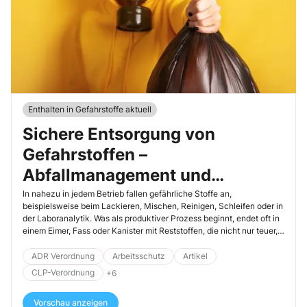
Enthalten in Gefahrstoffe aktuell
Sichere Entsorgung von
Gefahrstoffen –
Abfallmanagement und
Recycling im Fokus
In nahezu in jedem Betrieb fallen gefährliche Stoffe an,
beispielsweise beim Lackieren, Mischen, Reinigen, Schleifen oder in
der Laboranalytik. Was als produktiver Prozess beginnt, endet oft in
einem Eimer, Fass oder Kanister mit Reststoffen, die nicht nur teuer,
sondern auch gefährlich sein können.
ADR Verordnung
Arbeitsschutz
Artikel
CLP-Verordnung
+6
Vorschau anzeigen