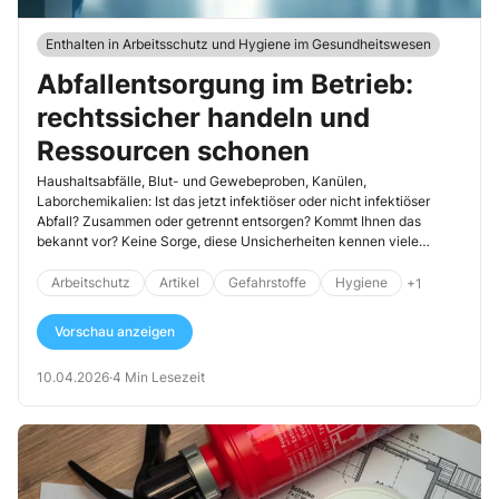
Enthalten in Arbeitsschutz und Hygiene im Gesundheitswesen
Abfallentsorgung im Betrieb:
rechtssicher handeln und
Ressourcen schonen
Haushaltsabfälle, Blut- und Gewebeproben, Kanülen,
Laborchemikalien: Ist das jetzt infektiöser oder nicht infektiöser
Abfall? Zusammen oder getrennt entsorgen? Kommt Ihnen das
bekannt vor? Keine Sorge, diese Unsicherheiten kennen viele
Einrichtungen nur zu gut. Ein Abfallmanagement bindet Zeit und
Ressourcen und kann bei Fehlern teuer werden.
Arbeitschutz
Artikel
Gefahrstoffe
Hygiene
+1
Vorschau anzeigen
10.04.2026
·
4 Min Lesezeit