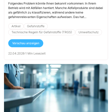
an
Folgendes Problem könnte Ihnen bekannt vorkommen: In Ihrem
Betrieb wird mit Abfällen hantiert. Manche Abfallprodukte sind dabei
als gefährlich zu klassifizieren, während andere keine
gefahrenrelevanten Eigenschaften aufweisen. Das hat
Auswirkungen auf den Transport. Beispielsweise werden
ansteckungsgefährliche Krankenhausabfälle nicht mit der
Artikel
Gefahrstoffe
herkömmlichen Müllabfuhr befördert. Ob Abfälle aus
Technische Regeln für Gefahrstoffe (TRGS)
Umweltschutz
gefahrenrelevanten Zusammensetzungen bestehen, ist in der Praxis
oft schwer zu ermitteln. Denn bei den Abfallprodukten handelt es
Vorschau anzeigen
sich nicht selten um Gemische unterschiedlicher, teils unbekannter
Stoffe. Die „Technischen Hinweise zur Einstufung von Abfällen nach
ihrer Gefährlichkeit“ zeigen daher Verfahren auf, um solche Abfälle
22.04.2026
·
1 Min Lesezeit
leichter einstufen zu können.