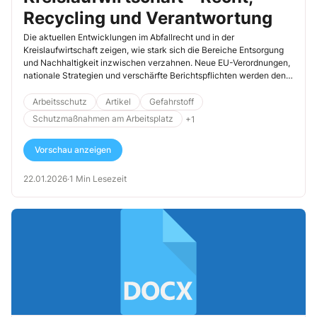
Recycling und Verantwortung
Die aktuellen Entwicklungen im Abfallrecht und in der
Kreislaufwirtschaft zeigen, wie stark sich die Bereiche Entsorgung
und Nachhaltigkeit inzwischen verzahnen. Neue EU-Verordnungen,
nationale Strategien und verschärfte Berichtspflichten werden den
Umgang mit gefährlichen Abfällen grundlegend verändern. Drei
Meldungen mit Relevanz für die betriebliche Praxis stellen wir Ihnen
Arbeitsschutz
Artikel
Gefahrstoff
nachfolgend vor.
Schutzmaßnahmen am Arbeitsplatz
+1
Vorschau anzeigen
22.01.2026
·
1 Min Lesezeit