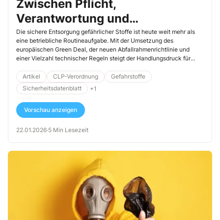
Zwischen Pflicht,
Verantwortung und
Zukunftschance
Die sichere Entsorgung gefährlicher Stoffe ist heute weit mehr als
eine betriebliche Routineaufgabe. Mit der Umsetzung des
europäischen Green Deal, der neuen Abfallrahmenrichtlinie und
einer Vielzahl technischer Regeln steigt der Handlungsdruck für
Unternehmen spürbar. Für viele Betriebe steht jetzt ein Umdenken
bevor: weg von der reinen Entsorgung hin zu einem integrierten,
Artikel
CLP-Verordnung
Gefahrstoffe
nachhaltigen Abfallmanagementsystem.
Sicherheitsdatenblatt
+1
Vorschau anzeigen
22.01.2026
·
5 Min Lesezeit