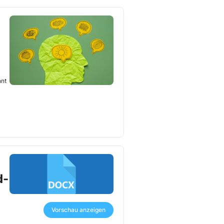
nnt
n
d-
Vorschau anzeigen