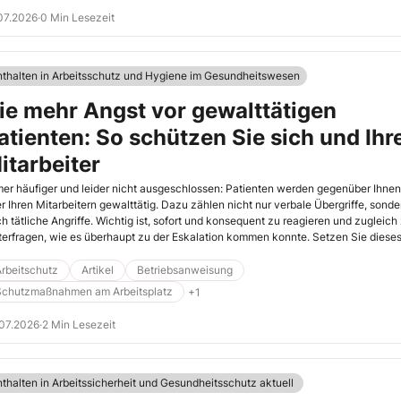
07.2026
·
0 Min Lesezeit
nthalten in Arbeitsschutz und Hygiene im Gesundheitswesen
ie mehr Angst vor gewalttätigen
atienten: So schützen Sie sich und Ihr
itarbeiter
er häufiger und leider nicht ausgeschlossen: Patienten werden gegenüber Ihnen
r Ihren Mitarbeitern gewalttätig. Dazu zählen nicht nur verbale Übergriffe, sonde
h tätliche Angriffe. Wichtig ist, sofort und konsequent zu reagieren und zugleich
terfragen, wie es überhaupt zu der Eskalation kommen konnte. Setzen Sie diese
ma auf die Tagesordnung der nächsten Teamsitzung. Sie und Ihre Mitarbeiter
lten den Ursachen der Übergriffe auf den Grund gehen. Überlegen Sie, ob eventue
rbeitschutz
Artikel
Betriebsanweisung
 eigene Verhalten die Aggression beim Patienten ausgelöst hat. Legen Sie
Schutzmaßnahmen am Arbeitsplatz
+1
haltensregeln fest, damit vor allem Ihre Mitarbeiter sich in einer Gewaltsituation
htig verhalten, und geben Sie – soweit möglich – Präventionsmaßnahmen vor.
07.2026
·
2 Min Lesezeit
nthalten in Arbeitssicherheit und Gesundheitsschutz aktuell