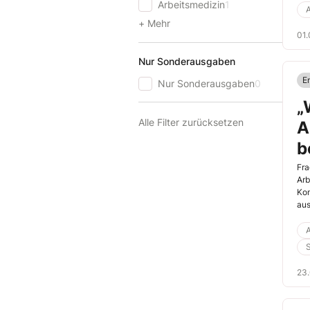
Arbeitsmedizin
1
bes
A
gru
+ Mehr
01.
Nur Sonderausgaben
E
Nur Sonderausgaben
0
„
Alle Filter zurücksetzen
A
b
Fra
Arb
Kom
aus
A
23