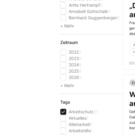
„
Anita Hertrampf
0
Annabell Gottschalk
0
a
Bernhard Guggenberger
0
Fra
+ Mehr
ger
das
Zeitraum
A
2022
0
2023
0
07.
2024
5
2025
8
2026
8
E
+ Mehr
W
a
Tags
Arbeitschutz
21
Gef
Dab
Aktuelles
1
zus
Alleinarbeit
1
Ken
Arbeitshilfe
1
jed