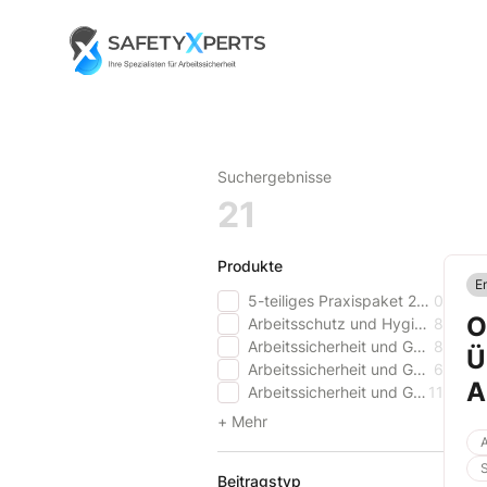
Skip
to
Go to landing page.
content
Suchergebnisse
21
Produkte
E
5-teiliges Praxispaket 2025
0
O
Arbeitsschutz und Hygiene im Gesundheitswesen
8
Arbeitssicherheit und Gesundheitsschutz aktuell
8
Ü
Arbeitssicherheit und Gesundheitsschutz aktuell - Schweiz
6
A
Arbeitssicherheit und Gesundheitsschutz aktuell PREMIUM
11
+ Mehr
A
S
Beitragstyp