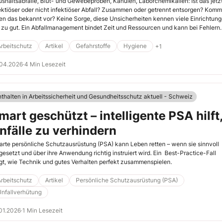
shaltsabfälle, Blut- und Gewebeproben, Kanülen, Laborchemikalien: Ist das jetz
ektiöser oder nicht infektiöser Abfall? Zusammen oder getrennt entsorgen? Komm
en das bekannt vor? Keine Sorge, diese Unsicherheiten kennen viele Einrichtun
 zu gut. Ein Abfallmanagement bindet Zeit und Ressourcen und kann bei Fehlern
er werden.
rbeitschutz
Artikel
Gefahrstoffe
Hygiene
+1
.04.2026
·
4 Min Lesezeit
nthalten in Arbeitssicherheit und Gesundheitsschutz aktuell - Schweiz
mart geschützt – intelligente PSA hilft
nfälle zu verhindern
rte persönliche Schutzausrüstung (PSA) kann Leben retten – wenn sie sinnvoll
gesetzt und über ihre Anwendung richtig instruiert wird. Ein Best-Practice-Fall
gt, wie Technik und gutes Verhalten perfekt zusammenspielen.
rbeitschutz
Artikel
Persönliche Schutzausrüstung (PSA)
nfallverhütung
01.2026
·
1 Min Lesezeit