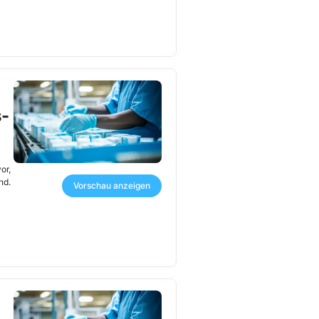
s-
or,
nd.
Vorschau anzeigen