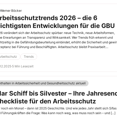
Werner Böcker
rbeitsschutztrends 2026 – die 6
ichtigsten Entwicklungen für die GBU
6 verändert sich der Arbeitsschutz spürbar: neue Technik, neue Arbeitsformen,
e Erwartungen an Transparenz und Wirksamkeit. Wer Trends früh erkennt und
htzeitig in die Gefährdungsbeurteilung einbindet, erhöht die Sicherheit und gewi
eptanz bei Führung und Beschäftigten. Arbeitsschutz bleibt Praxisarbeit:
bachten, bewerten, verbessern. Die folgenden sechs Entwicklungen werden de
tag prägen. Sie zeigen, wo Sie konkret ansetzen, welche Stolpersteine
rbeitschutz
Trends
ischerweise auftreten und wie Sie Maßnahmen schlank, verständlich und
rprüfbar gestalten.
12.2025
·
5 Min Lesezeit
nthalten in Arbeitssicherheit und Gesundheitsschutz aktuell
lar Schiff bis Silvester – Ihre Jahresen
heckliste für den Arbeitsschutz
 noch ein Monat – dann ist 2025 Geschichte. Und wie jedes Jahr stellt sich Sifas
 Führungskräften die Frage: Was kann noch weg, was muss noch sein – und […]