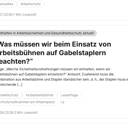
tehenden Prozess investiert wurde, desto schwerer fällt es, diesen Prozess
ktuelles
Arbeitschutz
ndsätzlich infrage zu stellen.
07.2026
·
1 Min Lesezeit
nthalten in Arbeitssicherheit und Gesundheitsschutz aktuell
Was müssen wir beim Einsatz von
rbeitsbühnen auf Gabelstaplern
eachten?“
ge: „Welche Sicherheitsvorkehrungen müssen wir einhalten, wenn wir
eitsbühnen auf Gabelstaplern einsetzen?“ Antwort: Zuallererst muss die
bination aus Arbeitsbühne und Stapler standsicher sein, d. h., der Stapler muss 
reichende […]
rbeitschutz
Hubarbeitsbühne
Leserfrage
Schutzmaßnahmen am Arbeitsplatz
+2
.06.2026
·
2 Min Lesezeit