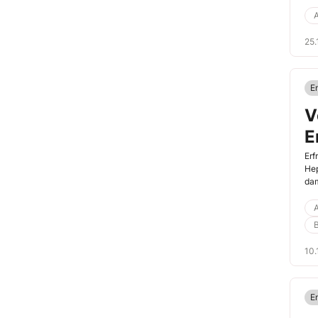
A
25.
E
V
E
Erf
Hep
dam
A
10.
E