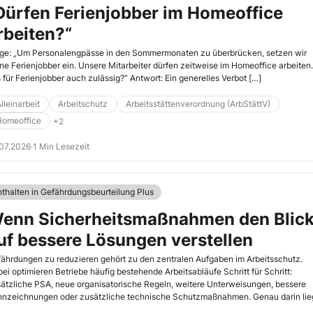
Dürfen Ferienjobber im Homeoffice
rbeiten?“
ge: „Um Personalengpässe in den Sommermonaten zu überbrücken, setzen wir
ne Ferienjobber ein. Unsere Mitarbeiter dürfen zeitweise im Homeoffice arbeiten. 
 für Ferienjobber auch zulässig?“ Antwort: Ein generelles Verbot […]
lleinarbeit
Arbeitschutz
Arbeitsstättenverordnung (ArbStättV)
Homeoffice
+2
07.2026
·
1 Min Lesezeit
nthalten in Gefährdungsbeurteilung Plus
enn Sicherheitsmaßnahmen den Blic
uf bessere Lösungen verstellen
ährdungen zu reduzieren gehört zu den zentralen Aufgaben im Arbeitsschutz.
ei optimieren Betriebe häufig bestehende Arbeitsabläufe Schritt für Schritt:
ätzliche PSA, neue organisatorische Regeln, weitere Unterweisungen, bessere
nzeichnungen oder zusätzliche technische Schutzmaßnahmen. Genau darin lie
och auch eine oft unterschätzte Gefahr: Je mehr Aufwand bereits in einen