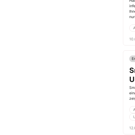
Hau
inf
Ihn
nur
teu
A
10
E
S
U
Sma
ein
zei
A
U
12.