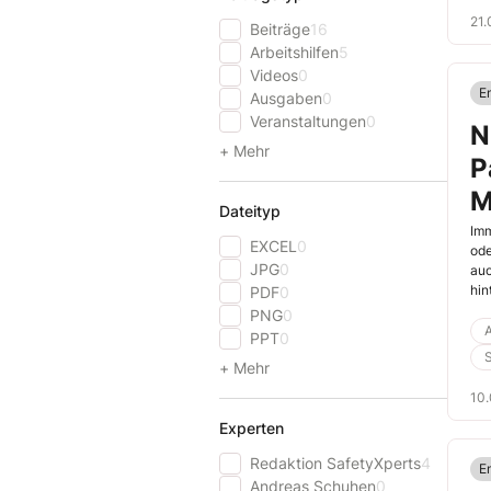
21.
Beiträge
16
Arbeitshilfen
5
Videos
0
E
Ausgaben
0
Veranstaltungen
0
N
+ Mehr
P
M
Dateityp
Imm
EXCEL
0
ode
JPG
0
auc
hin
PDF
0
The
PNG
0
sol
A
PPT
0
das
+ Mehr
Ver
ric
10.
Experten
Redaktion SafetyXperts
4
E
Andreas Schuhen
0