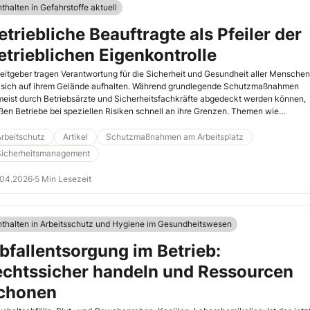
thalten in Gefahrstoffe aktuell
etriebliche Beauftragte als Pfeiler der
etrieblichen Eigenkontrolle
eitgeber tragen Verantwortung für die Sicherheit und Gesundheit aller Menschen
 sich auf ihrem Gelände aufhalten. Während grundlegende Schutzmaßnahmen
eist durch Betriebsärzte und Sicherheitsfachkräfte abgedeckt werden können,
ßen Betriebe bei speziellen Risiken schnell an ihre Grenzen. Themen wie
ahrstoffe, Strahlen- oder Explosionsschutz erfordern Fachwissen, das über die
gemeine Arbeitsschutzkompetenz hinausgeht. Dafür setzen Unternehmen speziel
rbeitschutz
Artikel
Schutzmaßnahmen am Arbeitsplatz
lifizierte Personen ein, die sogenannten Beauftragten, die aufklärende, beratend
Sicherheitsmanagement
erstützende und kontrollierende Aufgaben im Arbeitsschutz übernehmen und
hliche Verantwortung tragen.
.04.2026
·
5 Min Lesezeit
nthalten in Arbeitsschutz und Hygiene im Gesundheitswesen
bfallentsorgung im Betrieb:
echtssicher handeln und Ressourcen
chonen