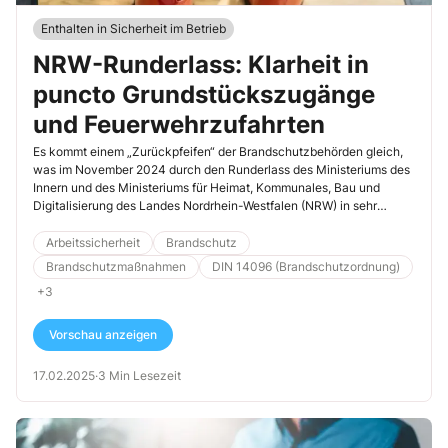
Enthalten in Sicherheit im Betrieb
NRW-Runderlass: Klarheit in
puncto Grundstückszugänge
und Feuerwehrzufahrten
Es kommt einem „Zurückpfeifen“ der Brandschutzbehörden gleich,
was im November 2024 durch den Runderlass des Ministeriums des
Innern und des Ministeriums für Heimat, Kommunales, Bau und
Digitalisierung des Landes Nordrhein-Westfalen (NRW) in sehr
deutlichen Worten veröffentlicht wurde. Die Stadtverwaltungen in
NRW wurden eindeutig aufgefordert, Textpassagen zu Flächen für
Arbeitssicherheit
Brandschutz
die Feuerwehr sowie gesamte Publikationen (Merkblätter,
Brandschutzmaßnahmen
DIN 14096 (Brandschutzordnung)
Richtlinien, Leitfäden) unverzüglich zu entfernen oder
+3
zurückzuziehen, da die darin enthaltenen baulichen Anforderungen
keine rechtliche Grundlage haben.
Vorschau anzeigen
17.02.2025
·
3 Min Lesezeit