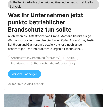
Enthalten in Arbeitssicherheit und Gesundheitsschutz aktuell -
Schweiz
Was Ihr Unternehmen jetzt
punkto betrieblicher
Brandschutz tun sollte
Auch wenn die Katastrophe von Crans-Montana bereits einige
Wochen zurückliegt, werden die Folgen Opfer, Angehörige, Justiz,
Behörden und Gastronomie sowie Hotellerie noch lange
beschäftigen. Das Interkantonale Organ für technische
Handelshemmnisse (IOTH) und die Vereinigung Kantonaler
Gebäudeversicherungen (VKG) haben als direkte Reaktion
Arbeitsstättenverordnung (ArbStättV)
Artikel
beschlossen, den bereits in der Vernehmlassung befindlichen
Brandschutz
Brandschutzbeauftragter
+5
Entwurf für liberalisierte Schweizerische Brandschutzvorschriften
noch einmal grundlegend zu überarbeiten. Aber auch in der
Vorschau anzeigen
betrieblichen Praxis kommen Fragen auf, ob bestehende
Brandschutzkonzepte erweitert werden müssen. Diese Bausteine
sollte Ihr Massnahmenplan dabei auf jeden Fall enthalten.
06.02.2026
·
2 Min Lesezeit