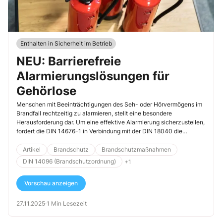
Enthalten in Sicherheit im Betrieb
NEU: Barrierefreie
Alarmierungslösungen für
Gehörlose
Menschen mit Beeinträchtigungen des Seh- oder Hörvermögens im
Brandfall rechtzeitig zu alarmieren, stellt eine besondere
Herausforderung dar. Um eine effektive Alarmierung sicherzustellen,
fordert die DIN 14676-1 in Verbindung mit der DIN 18040 die
Umsetzung des 2-Sinne-Prinzips: Alarmsignale müssen mindestens
zwei Sinneskanäle ansprechen, z. B. Hören und Sehen.
Artikel
Brandschutz
Brandschutzmaßnahmen
DIN 14096 (Brandschutzordnung)
+1
Vorschau anzeigen
27.11.2025
·
1 Min Lesezeit