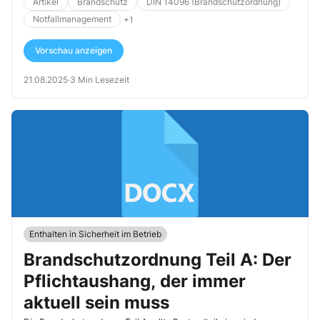
Sicherheit von Personen zu gewährleisten, unterscheiden sie sich in
Artikel
Brandschutz
DIN 14096 (Brandschutzordnung)
ihrem Zweck, ihrem Ablauf, der Vorbereitung und der Zielsetzung
Notfallmanagement
+1
erheblich. In diesem Artikel werden wir die Unterschiede zwischen
Räumungsübung und Brandschutzübung detailliert erläutern, ihre
Vorschau anzeigen
Bedeutung hervorheben und praktische Hinweise für die
Durchführung geben.
21.08.2025
·
3 Min Lesezeit
Enthalten in Sicherheit im Betrieb
Brandschutzordnung Teil A: Der
Pflichtaushang, der immer
aktuell sein muss