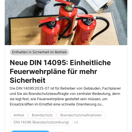
Enthalten in Sicherheit im Betrieb
Neue DIN 14095: Einheitliche
Feuerwehrpläne für mehr
Sicherheit
Die DIN 14095:2025-07 ist für Betreiber von Gebäuden, Fachplaner
und Sie als Brandschutzbeauftragte von zentraler Bedeutung, denn
sie legt fest, wie Feuerwehrpläne gestaltet sein müssen, um
Einsatzkräften im Ernstfall eine schnelle Orientierung zu
ermöglichen. Die überarbeitete Norm bringt nun frischen Wind in die
Welt der Feuerwehrpläne.
Artikel
Brandschutz
Brandschutzmaßnahmen
DIN 14096 (Brandschutzordnung)
+1