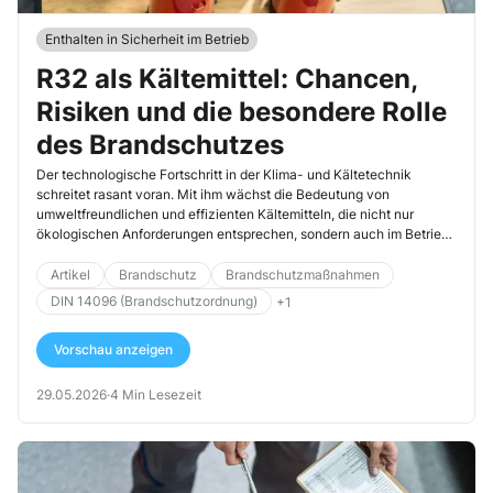
Enthalten in Sicherheit im Betrieb
R32 als Kältemittel: Chancen,
Risiken und die besondere Rolle
des Brandschutzes
Der technologische Fortschritt in der Klima- und Kältetechnik
schreitet rasant voran. Mit ihm wächst die Bedeutung von
umweltfreundlichen und effizienten Kältemitteln, die nicht nur
ökologischen Anforderungen entsprechen, sondern auch im Betrieb
sicher gehandhabt werden können. Ein Stoff, der heute in vielen
modernen Anlagen eine zentrale Rolle spielt, ist Difluormethan,
Artikel
Brandschutz
Brandschutzmaßnahmen
besser bekannt unter seiner Kurzbezeichnung R32. R32 wird
DIN 14096 (Brandschutzordnung)
+1
insbesondere aufgrund seiner hohen Energieeffizienz und seines
vergleichsweise niedrigen Treibhauspotenzials geschätzt. Doch das
Vorschau anzeigen
Mittel birgt auch ein Risiko, denn es ist brennbar. Damit ergeben sich
besondere Brandschutzanforderungen an Planung, Installation und
Dokumentation.
29.05.2026
·
4 Min Lesezeit