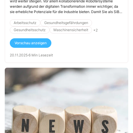
wird weiter steigen. Vor allem kollaborierende Robotersysteme
werden aufgrund der digitalen Transformation immer wichtiger, da
sie erhebliche Potenziale für die Industrie bieten. Damit Sie als SiBe
die Stärken von Mensch und Roboter optimal miteinander verbinden
können, sind gezielte Qualifizierungsmassnahmen sowie die
Arbeitsschutz
Gesundheitsgefährdungen
Berücksichtigung ergonomischer Aspekte unverzichtbar. Ebenso
Gesundheitsschutz
Maschinensicherheit
+2
müssen Sie sicherstellen, dass alle relevanten
Sicherheitsanforderungen bei der Arbeit mit Kollege Roboter
Vorschau anzeigen
wirksam umgesetzt werden. Hier stehen neben technischen und
organisatorischen auch Instruktionen als personenbezogene
Massnahmen an.
20.11.2025
·
6 Min Lesezeit