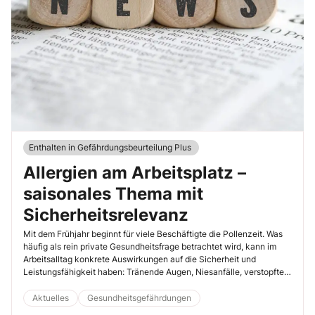
Enthalten in Gefährdungsbeurteilung Plus
Allergien am Arbeitsplatz –
saisonales Thema mit
Sicherheitsrelevanz
Mit dem Frühjahr beginnt für viele Beschäftigte die Pollenzeit. Was
häufig als rein private Gesundheitsfrage betrachtet wird, kann im
Arbeitsalltag konkrete Auswirkungen auf die Sicherheit und
Leistungsfähigkeit haben: Tränende Augen, Niesanfälle, verstopfte
Atemwege oder Konzentrationsprobleme sind keine
Nebensächlichkeiten – insbesondere bei Tätigkeiten mit erhöhtem
Aktuelles
Gesundheitsgefährdungen
Gefährdungspotenzial. Allergische Erkrankungen betreffen einen