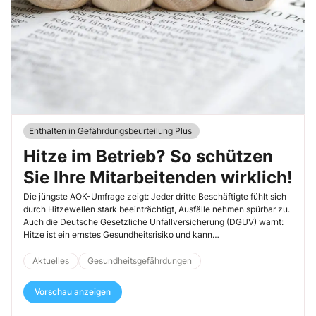
Enthalten in Gefährdungsbeurteilung Plus
Hitze im Betrieb? So schützen
Sie Ihre ­Mitarbeitenden wirklich!
Die jüngste AOK-Umfrage zeigt: Jeder dritte Beschäftigte fühlt sich
durch Hitzewellen stark beeinträchtigt, Ausfälle nehmen spürbar zu.
Auch die Deutsche Gesetzliche Unfallversicherung (DGUV) warnt:
Hitze ist ein ernstes Gesundheitsrisiko und kann
Konzentrationsstörungen, Kreislaufprobleme bis hin zu Hitzschlägen
verursachen.
Aktuelles
Gesundheitsgefährdungen
Vorschau anzeigen