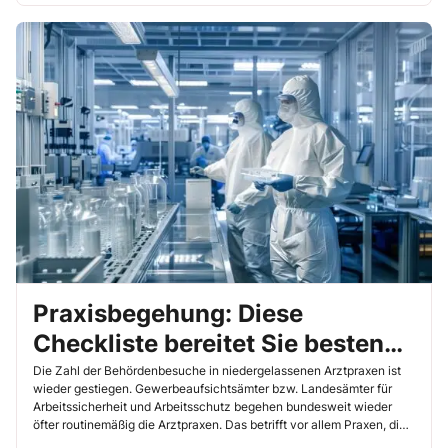
Praxisbegehung: Diese
Checkliste bereitet Sie bestens
auf den Behördenbesuch vor
Die Zahl der Behördenbesuche in niedergelassenen Arztpraxen ist
wieder gestiegen. Gewerbeaufsichtsämter bzw. Landesämter für
Arbeitssicherheit und Arbeitsschutz begehen bundesweit wieder
öfter routinemäßig die Arztpraxen. Das betrifft vor allem Praxen, die
ambulant operieren oder invasive Eingriffe (z. B. Gastroenterologen,