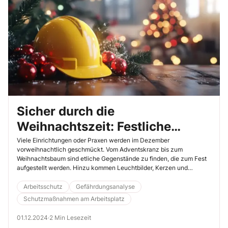
Sicher durch die
Weihnachtszeit: Festliche
Dekoration ohne Gefahren
Viele Einrichtungen oder Praxen werden im Dezember
vorweihnachtlich geschmückt. Vom Adventskranz bis zum
Weihnachtsbaum sind etliche Gegenstände zu finden, die zum Fest
aufgestellt werden. Hinzu kommen Leuchtbilder, Kerzen und
Räucherfiguren, die ebenfalls beliebte Dekorationen sind. Trotz aller
Freude an diesem Weihnachtsschmuck können von diesen
Arbeitsschutz
Gefährdungsanalyse
Gegenständen auch zusätzliche Gefährdungen ausgehen, die Sie
Schutzmaßnahmen am Arbeitsplatz
unbedingt verhindern sollten.
01.12.2024
·
2 Min Lesezeit