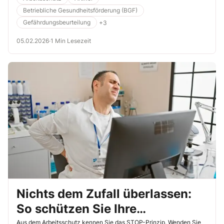
Betriebliche Gesundheitsförderung (BGF)
Gefährdungsbeurteilung
+3
05.02.2026
·
1 Min Lesezeit
Nichts dem Zufall überlassen:
So schützen Sie Ihre
Beschäftigten systematisch
Aus dem Arbeitsschutz kennen Sie das STOP-Prinzip. Wenden Sie