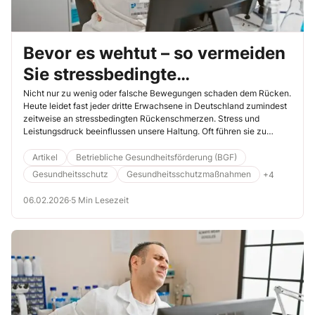
Bevor es wehtut – so vermeiden
Sie stressbedingte
Rückenprobleme präventiv
Nicht nur zu wenig oder falsche Bewegungen schaden dem Rücken.
Heute leidet fast jeder dritte Erwachsene in Deutschland zumindest
zeitweise an stressbedingten Rückenschmerzen. Stress und
Leistungsdruck beeinflussen unsere Haltung. Oft führen sie zu
Haltungsschäden, daraus entstehen Verspannungen und schließlich
Rückenschmerzen. Wer einmal diese Probleme hat, wird sie oft nur
Artikel
Betriebliche Gesundheitsförderung (BGF)
schwer wieder los. Deshalb ist hier Prävention besonders wichtig.
Gesundheitsschutz
Gesundheitsschutzmaßnahmen
+4
06.02.2026
·
5 Min Lesezeit