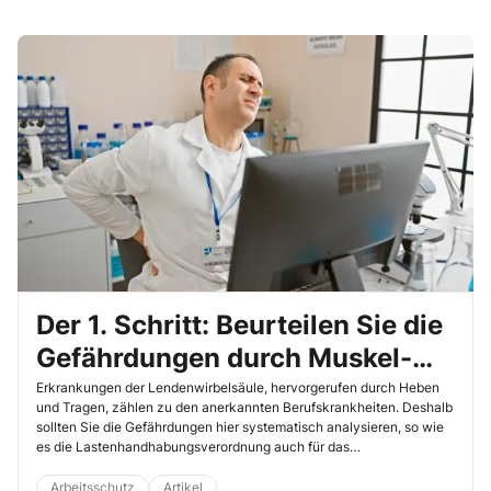
Der 1. Schritt: Beurteilen Sie die
Gefährdungen durch Muskel-
Skelett-Belastungen
Erkrankungen der Lendenwirbelsäule, hervorgerufen durch Heben
und Tragen, zählen zu den anerkannten Berufskrankheiten. Deshalb
sollten Sie die Gefährdungen hier systematisch analysieren, so wie
es die Lastenhandhabungsverordnung auch für das
Gesundheitswesen fordert. Die Leitmerkmalmethode (LMM) hilft
Ihnen dabei. Allerdings leider nur in wenigen Bereichen.
Arbeitsschutz
Artikel