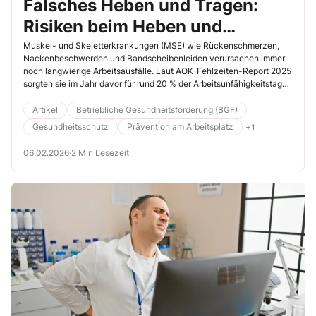
Falsches Heben und Tragen:
Risiken beim Heben und
Transport reduzieren
Muskel- und Skeletterkrankungen (MSE) wie Rückenschmerzen,
Nackenbeschwerden und Bandscheibenleiden verursachen immer
noch langwierige Arbeitsausfälle. Laut AOK-Fehlzeiten-Report 2025
sorgten sie im Jahr davor für rund 20 % der Arbeitsunfähigkeitstage,
obwohl sie für nicht mal 14 % der Arbeitsunfähigkeitsfälle
verantwortlich waren. Grund genug für Sie als Arbeitsschützer,
Artikel
Betriebliche Gesundheitsförderung (BGF)
dieser Herausforderung entschlossen zu begegnen.
Gesundheitsschutz
Prävention am Arbeitsplatz
+1
06.02.2026
·
2 Min Lesezeit