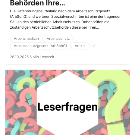
Behörden Ihre
Gefährdungsbeurteilungen
Die Gefährdungsbeurteilung nach dem Arbeitsschutzgesetz
(ArbSchG) und weiteren Spezialvorschriften ist eine der tragenden
überprüfen
Säulen des betrieblichen Arbeitsschutzes. Daher prüfen die
zuständigen Arbeitsschutzbehörden diese bei ihren
Betriebsrevisionen besonders penibel. Erfahren Sie hier, wie die
Prüfungen ablaufen und was Sie unternehmen sollten, damit Ihre
Arbeitsmedizin
Arbeitsschutz
Gefährdungsbeurteilungen auch vor den kritischen Augen der Prüfer
Arbeitsschutzgesetz (ArbSchG)
Artikel
+3
bestehen.
28.10.2025
·
6 Min Lesezeit