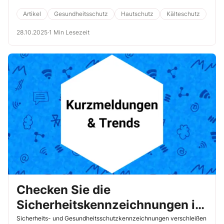
dann schnell spröde und rissig.
Artikel
Gesundheitsschutz
Hautschutz
Kälteschutz
28.10.2025
·
1 Min Lesezeit
Checken Sie die
Sicherheitskennzeichnungen in
Ihrem Betrieb regelmäßig
Sicherheits- und Gesundheitsschutzkennzeichnungen verschleißen