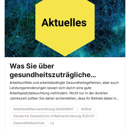
Was Sie über
gesundheitszuträgliche
Arbeitsplatzbeleuchtung wissen
Arbeitsunfälle und arbeitsbedingte Gesundheitsgefahren, aber auch
Leistungsminderungen lassen sich durch eine gute
sollten
Arbeitsplatzbeleuchtung verhindern. Nicht nur in der dunklen
Jahreszeit sollten Sie daher sicherstellen, dass Ihr Betrieb dabei in
einem guten Licht dasteht. Die einschlägigen gesetzlichen
Anforderungen enthält die Arbeitsstättenverordnung. Die
Arbeitsstättenverordnung (ArbStättV)
Artikel
Konkretisierungen hierzu finden sich in der Arbeitsstättenregel ASR
Deutsche Gesetzliche Unfallversicherung (DGUV)
A3.4 „Beleuchtung“.
Gesundheitsschutz
+2