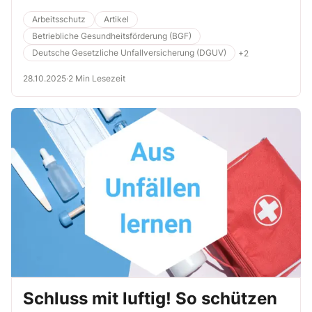
Quarzfeinstaub. Auch normaler Staub kann der Gesundheit auf
längere Sicht zusetzen.
Arbeitsschutz
Artikel
Betriebliche Gesundheitsförderung (BGF)
Deutsche Gesetzliche Unfallversicherung (DGUV)
+2
28.10.2025
·
2 Min Lesezeit
Schluss mit luftig! So schützen