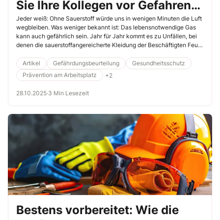
Sie Ihre Kollegen vor Gefahren
durch Sauerstoff
Jeder weiß: Ohne Sauerstoff würde uns in wenigen Minuten die Luft
wegbleiben. Was weniger bekannt ist: Das lebensnotwendige Gas
kann auch gefährlich sein. Jahr für Jahr kommt es zu Unfällen, bei
denen die sauerstoffangereicherte Kleidung der Beschäftigten Feuer
gefangen hat. Lesen Sie hier, wie Sie Ihre Kollegen vor solchen und
anderen Gefahren durch Sauerstoff schützen können.
Artikel
Gefährdungsbeurteilung
Gesundheitsschutz
Prävention am Arbeitsplatz
+2
28.10.2025
·
3 Min Lesezeit
Bestens vorbereitet: Wie die