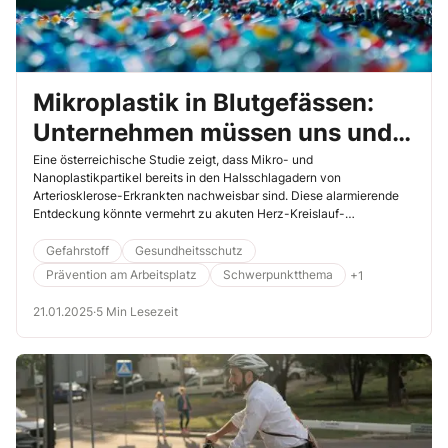
Mikroplastik in Blutgefässen:
Unternehmen müssen uns und
unsere Umwelt schützen
Eine österreichische Studie zeigt, dass Mikro- und
Nanoplastikpartikel bereits in den Halsschlagadern von
Arteriosklerose-Erkrankten nachweisbar sind. Diese alarmierende
Entdeckung könnte vermehrt zu akuten Herz-Kreislauf-
Erkrankungen führen. Forschende warnen vor den potenziell
gravierenden gesundheitlichen Folgen dieser unsichtbaren
Gefahrstoff
Gesundheitsschutz
Bedrohung.
Prävention am Arbeitsplatz
Schwerpunktthema
+1
21.01.2025
·
5 Min Lesezeit