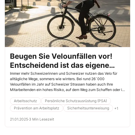
Beugen Sie Velounfällen vor!
Entscheidend ist das eigene
Verhalten
Immer mehr Schweizerinnen und Schweizer nutzen das Velo für
alltägliche Wege, sommers wie winters. Bei rund 26´000
Velounfällen im Jahr auf Schweizer Strassen haben auch Ihre
Mitarbeitenden ein hohes Risiko, auf dem Weg zum Schaffen oder in
der Freizeit zu verunfallen. Sprechen Sie mit den Beschäftigten über
mögliche Folgen und ermuntern Sie sie, Verantwortung für die
Arbeitsschutz
Persönliche Schutzausrüstung (PSA)
eigene Gesundheit zu übernehmen und sicherheitsbewusst zu
Prävention am Arbeitsplatz
Sicherheitsunterweisung
+1
fahren.
21.01.2025
·
3 Min Lesezeit