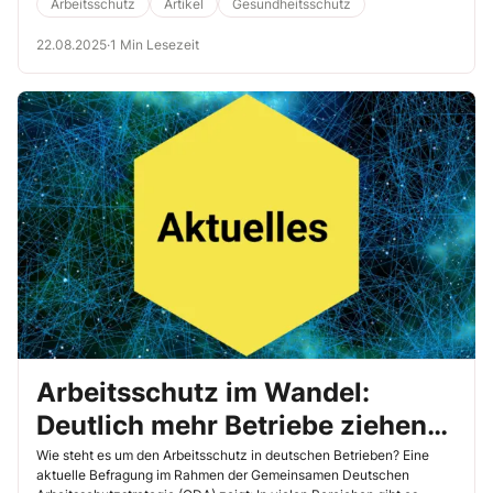
Wochen betragen.
Arbeitsschutz
Artikel
Gesundheitsschutz
22.08.2025
·
1 Min Lesezeit
Arbeitsschutz im Wandel:
Deutlich mehr Betriebe ziehen
mit – aber nicht alle
Wie steht es um den Arbeitsschutz in deutschen Betrieben? Eine
aktuelle Befragung im Rahmen der Gemeinsamen Deutschen