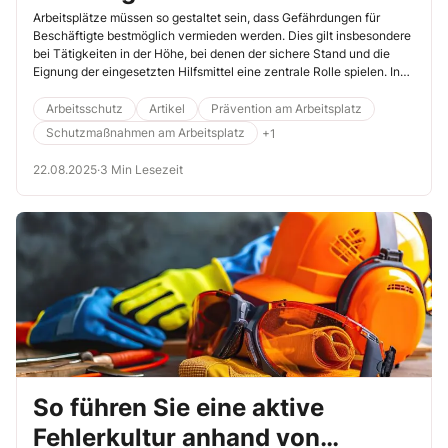
Förderanlage
Arbeitsplätze müssen so gestaltet sein, dass Gefährdungen für
Beschäftigte bestmöglich vermieden werden. Dies gilt insbesondere
bei Tätigkeiten in der Höhe, bei denen der sichere Stand und die
Eignung der eingesetzten Hilfsmittel eine zentrale Rolle spielen. In
einem metallverarbeitenden Betrieb kam es im Rahmen geplanter
Wartungsarbeiten an einer seitlich verlaufenden Förderlinie dennoch
Arbeitsschutz
Artikel
Prävention am Arbeitsplatz
zu einem schweren Unfall, bei dem ein Mitarbeiter von einer Leiter
Schutzmaßnahmen am Arbeitsplatz
+1
stürzte.
22.08.2025
·
3 Min Lesezeit
So führen Sie eine aktive
Fehlerkultur anhand von