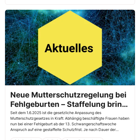
Neue Mutterschutzregelung bei
Fehlgeburten – Staffelung bringt
mehr Selbstbestimmung
Seit dem 1.6.2025 ist die gesetzliche Anpassung des
Mutterschutzgesetzes in Kraft: Abhängig beschäftigte Frauen haben
nun bei einer Fehlgeburt ab der 13. Schwangerschaftswoche
Anspruch auf eine gestaffelte Schutzfrist. Je nach Dauer der
Schwangerschaft kann der Mutterschutz zwei, sechs oder acht