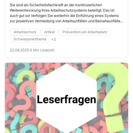
Berichtssystemen ein
Sie sind als Sicherheitsfachkraft an der kontinuierlichen
Weiterentwicklung Ihres Arbeitsschutzsystems beteiligt. Das ist
auch gut so! Verfolgen Sie weiterhin die Einführung eines Systems
zur proaktiven Vermeidung von Arbeitsunfällen und Beinaheunfällen.
Streben Sie nach einer Vision Zero, also der Vision einer Welt ohne
arbeitsbedingte Unfälle und Erkrankungen, bei der
Arbeitsschutz
Artikel
Prävention am Arbeitsplatz
sicherheitsrelevante Fehlhandlungen frühzeitig erkannt werden –
Schwerpunktthema
+2
etwa im Verhalten, in Abläufen oder bei der Gestaltung von
Arbeitsmitteln. Führen Sie hierzu ein Berichtssystem für
22.08.2025
·
4 Min Lesezeit
sicherheitskritische Ereignisse ein.