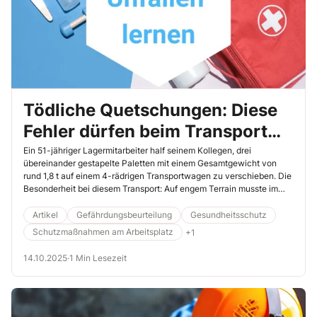
Tödliche Quetschungen: Diese
Fehler dürfen beim Transport
von Paletten nicht passieren
Ein 51-jähriger Lagermitarbeiter half seinem Kollegen, drei
übereinander gestapelte Paletten mit einem Gesamtgewicht von
rund 1,8 t auf einem 4-rädrigen Transportwagen zu verschieben. Die
Besonderheit bei diesem Transport: Auf engem Terrain musste im
Fußboden eine ca. 10 cm breite, mit Holzbalken ausgelegte
Dehnungsfuge überquert werden. Lesen Sie nachfolgend, wie es
Artikel
Gefährdungsbeurteilung
Gesundheitsschutz
dabei zu dem tragischen Unfall kam und welche Konsequenzen der
Schutzmaßnahmen am Arbeitsplatz
+1
Arbeitgeber daraus zog.
14.10.2025
·
1 Min Lesezeit