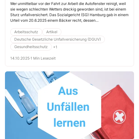
Arbeit ist ein Wegeunfall
Wer un­mit­tel­bar vor der Fahrt zur Ar­beit die Au­to­fens­ter rei­nigt, weil
sie wegen schlech­ten Wet­ters dre­ckig ge­wor­den sind, ist bei einem
Sturz un­fall­ver­si­chert. Das Sozialgericht (SG) Hamburg gab in einem
Urteil vom 20.6.2025 einem Bäcker recht, dessen
Unfallversicherung den Versicherungsschutz zunächst ablehnte. In
diesem Beitrag erfahren Sie mehr zum Unfallhergang und wie die
Arbeitsschutz
Artikel
Hamburger Richter ihr Urteil begründeten (Az. S 40 U 140/23 D).
Deutsche Gesetzliche Unfallversicherung (DGUV)
Gesundheitsschutz
+1
14.10.2025
·
1 Min Lesezeit