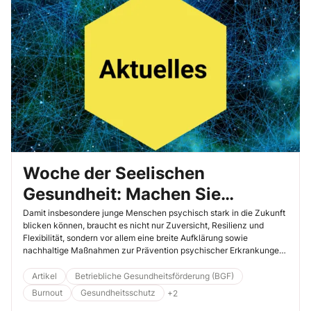
Woche der Seelischen
Gesundheit: Machen Sie
Kollegen auf psychosoziale
Damit insbesondere junge Menschen psychisch stark in die Zukunft
blicken können, braucht es nicht nur Zuversicht, Resilienz und
Hilfe aufmerksam
Flexibilität, sondern vor allem eine breite Aufklärung sowie
nachhaltige Maßnahmen zur Prävention psychischer Erkrankungen.
Vom 10. bis 20. Oktober 2025 findet bundesweit die Woche der
Seelischen Gesundheit statt. Lesen Sie hier, wie Sie Ihre Kollegen für
Artikel
Betriebliche Gesundheitsförderung (BGF)
dieses Thema sensibilisieren können.
Burnout
Gesundheitsschutz
+2