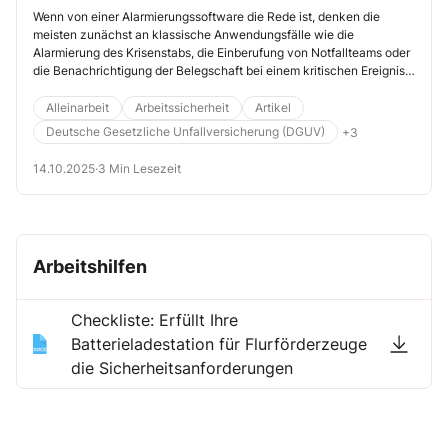
Alarmierungssysteme setzen
Wenn von einer Alarmierungssoftware die Rede ist, denken die
meisten zunächst an klassische Anwendungsfälle wie die
sollten
Alarmierung des Krisenstabs, die Einberufung von Notfallteams oder
die Benachrichtigung der Belegschaft bei einem kritischen Ereignis.
Moderne Alarmierungslösungen können jedoch noch viel mehr. In
diesem Beitrag erfahren Sie anhand von fünf Nutzungsbeispielen,
Alleinarbeit
Arbeitssicherheit
Artikel
warum es sich lohnt, in Alarmierungssysteme zu investieren.
Deutsche Gesetzliche Unfallversicherung (DGUV)
+3
14.10.2025
·
3 Min Lesezeit
Arbeitshilfen
Checkliste: Erfüllt Ihre
Batterieladestation für Flurförderzeuge
die Sicherheitsanforderungen