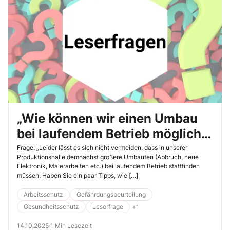
meistern und gemeinsam Lösungen finden.
„Wie können wir einen Umbau
bei laufendem Betrieb möglichst
sicher gestalten?“
Frage: „Leider lässt es sich nicht vermeiden, dass in unserer
Produktionshalle demnächst größere Umbauten (Abbruch, neue
Elektronik, Malerarbeiten etc.) bei laufendem Betrieb stattfinden
müssen. Haben Sie ein paar Tipps, wie […]
Arbeitsschutz
Gefährdungsbeurteilung
Gesundheitsschutz
Leserfrage
+1
14.10.2025
·
1 Min Lesezeit