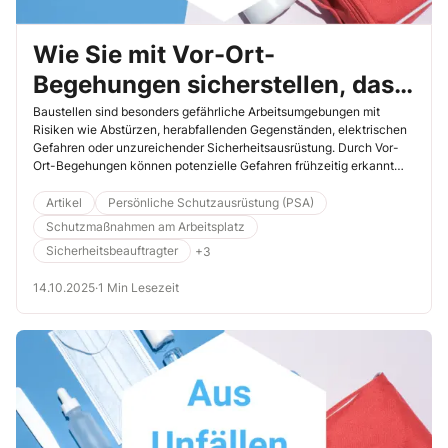
Wie Sie mit Vor-Ort-
Begehungen sicherstellen, dass
Schutzmaßnahmen eingehalten
Baustellen sind besonders gefährliche Arbeitsumgebungen mit
Risiken wie Abstürzen, herabfallenden Gegenständen, elektrischen
werden
Gefahren oder unzureichender Sicherheitsausrüstung. Durch Vor-
Ort-Begehungen können potenzielle Gefahren frühzeitig erkannt
und Maßnahmen zur Vermeidung von Unfällen ergriffen werden. Der
in diesem Beitrag geschilderte Unfall hätte so vermutlich verhindert
Artikel
Persönliche Schutzausrüstung (PSA)
werden können.
Schutzmaßnahmen am Arbeitsplatz
Sicherheitsbeauftragter
+3
14.10.2025
·
1 Min Lesezeit