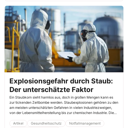
Explosionsgefahr durch Staub:
Der unterschätzte Faktor
Ein Staubkorn sieht harmlos aus, doch in großen Mengen kann es
zur tickenden Zeitbombe werden. Staubexplosionen gehören zu den
am meisten unterschätzten Gefahren in vielen Industriezweigen,
von der Lebensmittelherstellung bis zur chemischen Industrie. Die
Folgen reichen von erheblichen Sachschäden bis hin zu schweren
Verletzungen und Todesfällen.
Artikel
Gesundheitsschutz
Notfallmanagement