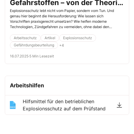
Gefahrstoffen – von der Theorie
zur intelligenten Lösung
Explosionsschutz lebt nicht vom Papier, sondern vom Tun. Und
genau hier beginnt die Herausforderung: Wie lassen sich
Vorschriften praxisgerecht umsetzen? Wie helfen moderne
Technologien, Zündgefahren zu vermeiden, ohne dabei den
Menschen aus den Augen zu verlieren? Dieses Schwerpunktthema
verbindet rechtliche Grundlagen mit persönlichen Erfahrungen und
Arbeitsschutz
Artikel
Explosionsschutz
zeigt konkrete Wege zur Umsetzung auf.
Gefährdungsbeurteilung
+4
16.07.2025
·
5 Min Lesezeit
Arbeitshilfen
Hilfsmittel für den betrieblichen
Explosionsschutz auf dem Prüfstand