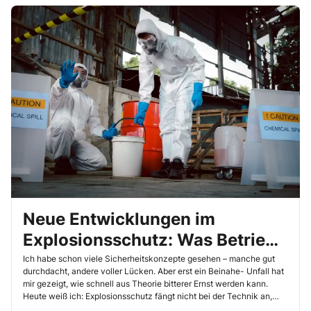
Neue Entwicklungen im
Explosionsschutz: Was Betriebe
jetzt wissen müssen
Ich habe schon viele Sicherheitskonzepte gesehen – manche gut
durchdacht, andere voller Lücken. Aber erst ein Beinahe- Unfall hat
mir gezeigt, wie schnell aus Theorie bitterer Ernst werden kann.
Heute weiß ich: Explosionsschutz fängt nicht bei der Technik an,
sondern bei uns – den Verantwortlichen. Was sich 2025 ändern wird,