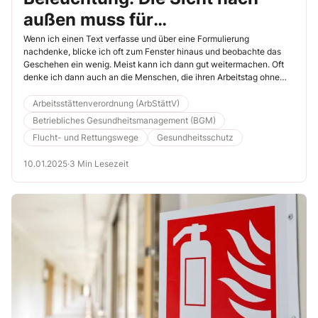
außen muss für
Arbeitnehmende grundsätzlich
Wenn ich einen Text verfasse und über eine Formulierung
nachdenke, blicke ich oft zum Fenster hinaus und beobachte das
gegeben sein
Geschehen ein wenig. Meist kann ich dann gut weitermachen. Oft
denke ich dann auch an die Menschen, die ihren Arbeitstag ohne
Fenster, ohne Sicht nach außen nur mit künstlichem Licht verbringen
müssen. Denken Sie hier nur an die vielen Einkaufszentren, die es in
Arbeitsstättenverordnung (ArbStättV)
Deutschland gibt. In den Geschäften finden sich oft keinerlei
Betriebliches Gesundheitsmanagement (BGM)
Fenster. Muss eine Sicht nach außen sein? (MM)
Flucht- und Rettungswege
Gesundheitsschutz
10.01.2025
·
3 Min Lesezeit