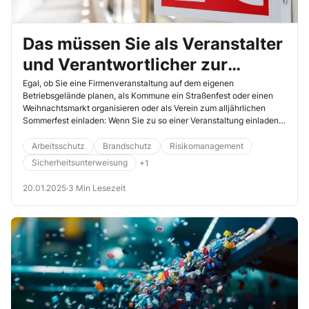
Das müssen Sie als Veranstalter
und Verantwortlicher zur
Betreiberpflicht wissen
Egal, ob Sie eine Firmenveranstaltung auf dem eigenen
Betriebsgelände planen, als Kommune ein Straßenfest oder einen
Weihnachtsmarkt organisieren oder als Verein zum alljährlichen
Sommerfest einladen: Wenn Sie zu so einer Veranstaltung einladen,
sind Sie für die Sicherheit rund um dieses Event verantwortlich. Auf
Ihnen ruht damit die sogenannte „Betreiberpflicht“. Was Sie hierbei
Arbeitsschutz
Brandschutz
Risikomanagement
alles beachten müssen, erfahren Sie in diesem Beitrag.
Sicherheitsunterweisung
+1
20.01.2025
·
3 Min Lesezeit