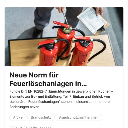
Neue Norm für
Feuerlöschanlagen in
gewerblichen Küchen
Für die DIN EN 16282-7 „Einrichtungen in gewerblichen Küchen –
Elemente zur Be- und Entlüftung, Teil 7: Einbau und Betrieb von
stationären Feuerlöschanlagen“ stehen in diesem Jahr mehrere
Änderungen bevor.
Artikel
Brandschutz
Brandschutzmaßnahmen
20.01.2025
·
1 Min Lesezeit