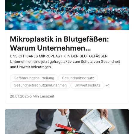
Mikroplastik in Blutgefäßen:
Warum Unternehmen
verpflichtet sind, unsere
UNSICHTBARES MIKROPLASTIK IN DEN BLUTGEFÄSSEN
Unternehmen sind jetzt gefragt, aktiv zum Schutz von Gesundheit
Gesundheit und Umwelt zu
und Umwelt beizutragen.
schützen
Gefährdungsbeurteilung
Gesundheitsschutz
Gesundheitsschutzmaßnahmen
Umweltsschutz
+1
20.01.2025
·
5 Min Lesezeit