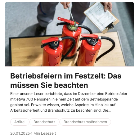
Betriebsfeiern im Festzelt: Das
müssen Sie beachten
Einer unserer Leser berichtete, dass im Dezember eine Betriebsfeier
mit etwa 700 Personen in einem Zelt auf dem Betriebsgelände
geplant sei. Er wollte wissen, welche Aspekte im Hinblick auf
Arbeitssicherheit und Brandschutz zu beachten sind. Die
Expertenantwort von SafetyXperts dürfte für viele Unternehmen
relevant sein, denn zu allen Jahreszeiten werden in Unternehmen
Artikel
Brandschutz
Brandschutzmaßnahmen
zahlreiche vergleichbare Veranstaltungen geplant.
20.01.2025
·
1 Min Lesezeit