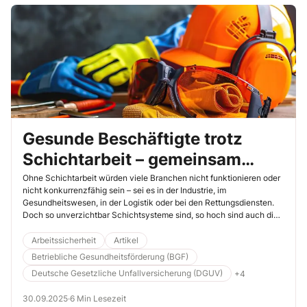
Gesunde Beschäftigte trotz
Schichtarbeit – gemeinsam
gegen die Belastung
Ohne Schichtarbeit würden viele Branchen nicht funktionieren oder
nicht konkurrenzfähig sein – sei es in der Industrie, im
Gesundheitswesen, in der Logistik oder bei den Rettungsdiensten.
Doch so unverzichtbar Schichtsysteme sind, so hoch sind auch die
Belastungen für die Beschäftigten. Schichtarbeit laugt aus, macht
krank und erhöht bestehende Unfallrisiken. Vor allem ältere
Arbeitssicherheit
Artikel
Beschäftigte haben ihre Probleme mit dem wechselnden Tag-
Betriebliche Gesundheitsförderung (BGF)
Nacht-Rhythmus. Durch den demografischen Wandel wird die
Deutsche Gesetzliche Unfallversicherung (DGUV)
+4
gesunde Gestaltung von Schichtarbeit damit unverzichtbar, um
wertvolle Arbeitskraft zu erhalten.
30.09.2025
·
6 Min Lesezeit