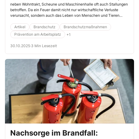
neben Wohntrakt, Scheune und Maschinenhalle oft auch Stallungen
Brandschutz
betroffen. Da ein Feuer damit nicht nur wirtschaftliche Verluste
verursacht, sondern auch das Leben von Menschen und Tieren
gefährdet ist, spielt der Brandschutz in landwirtschaftlichen
Betrieben eine entscheidende Rolle.
Artikel
Brandschutz
Brandschutzmaßnahmen
Prävention am Arbeitsplatz
+1
30.10.2025
·
3 Min Lesezeit
Nachsorge im Brandfall: