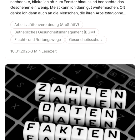
nachdenke, blicke ich oft zum Fenster hinaus und beobachte das
gegeben sein
Geschehen ein wenig. Meist kann ich dann gut weitermachen. Oft
denke ich dann auch an die Menschen, die ihren Arbeitstag ohne
Fenster, ohne Sicht nach außen nur mit künstlichem Licht verbringen
müssen. Denken Sie hier nur an die vielen Einkaufszentren, die es in
Arbeitsstättenverordnung (ArbStättV)
Deutschland gibt. In den Geschäften finden sich oft keinerlei
Betriebliches Gesundheitsmanagement (BGM)
Fenster. Muss eine Sicht nach außen sein? (MM)
Flucht- und Rettungswege
Gesundheitsschutz
10.01.2025
·
3 Min Lesezeit