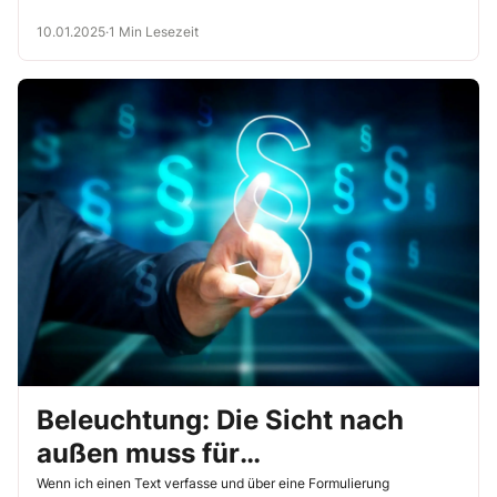
10.01.2025
·
1 Min Lesezeit
Beleuchtung: Die Sicht nach
außen muss für
Arbeitnehmende grundsätzlich
Wenn ich einen Text verfasse und über eine Formulierung