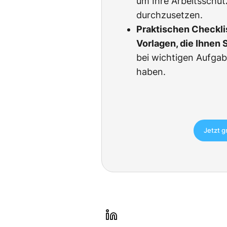
um Ihre Arbeitsschu
durchzusetzen.
Praktischen Checkli
Vorlagen, die Ihnen 
bei wichtigen Aufgab
haben.
Jetzt g
l