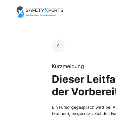
Skip
to
Go to landing page.
content
Kurzmeldung
Dieser Leitf
der Vorberei
Ein Fürsorgegespräch wird bei Au
(können), eingesetzt. Ziel des Fü