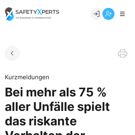
Skip
to
Go to landing page.
content
Willkommen
Registrierung
bei
per
SafetyXperts
Kundennumme
Kurzmeldungen
Bei mehr als 75 %
aller Unfälle spielt
das riskante