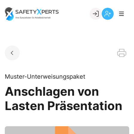
Skip
to
Go to landing page.
content
Willkommen
Registrierung
bei
per
SafetyXperts
Kundennumme
Muster-Unterweisungspaket
Anschlagen von
Lasten Präsentation