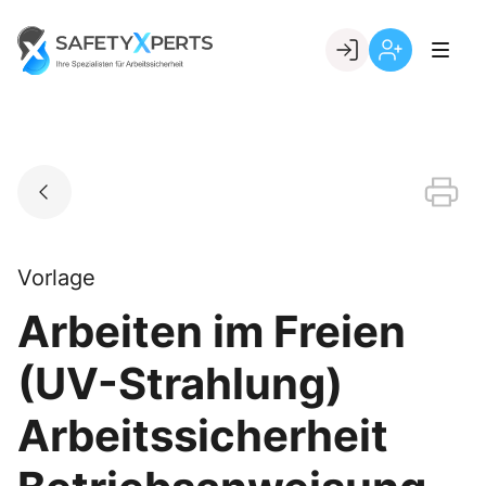
Skip
to
Go to landing page.
content
Willkommen
Registrierung
bei
per
SafetyXperts
Kundennumme
Vorlage
Arbeiten im Freien
(UV-Strahlung)
Arbeitssicherheit