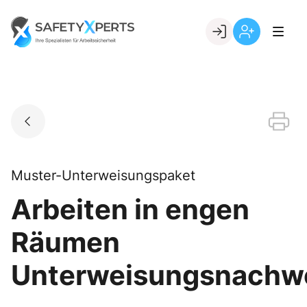
Skip
to
Go to landing page.
content
Willkommen
Registrierung
bei
per
SafetyXperts
Kundennumme
Muster-Unterweisungspaket
Arbeiten in engen
Räumen
Unterweisungsnachw