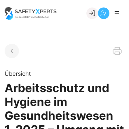
Skip
to
Go to landing page.
content
Willkommen
Registrierung
bei
per
SafetyXperts
Kundennumme
Übersicht
Arbeitsschutz und
Hygiene im
Gesundheitswesen