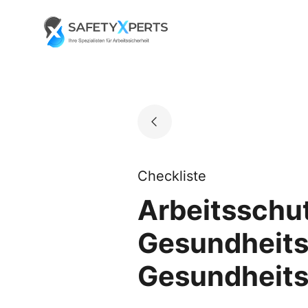
Skip
to
Go to landing page.
content
Checkliste
Arbeitsschut
Gesundheits
Gesundheits