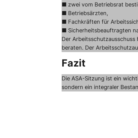
■ zwei vom Betriebsrat best
■ Betriebsärzten,
■ Fachkräften für Arbeitssic
■ Sicherheitsbeauftragten n
Der Arbeitsschutzausschuss h
beraten. Der Arbeitsschutzau
Fazit
Die ASA-Sitzung ist ein wicht
sondern ein integraler Bestand