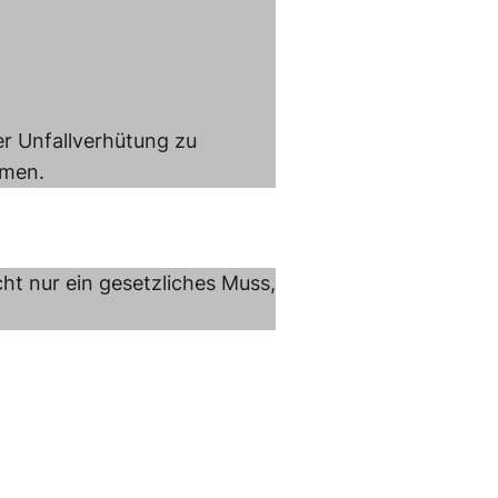
er Unfallverhütung zu
mmen.
cht nur ein gesetzliches Muss,