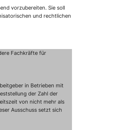
end vorzubereiten. Sie soll
nisatorischen und rechtlichen
dere Fachkräfte für
beitgeber in Betrieben mit
eststellung der Zahl der
itszeit von nicht mehr als
eser Ausschuss setzt sich