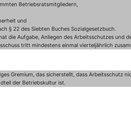
immten Betriebsratsmitgliedern,
herheit und
ach § 22 des Siebten Buches Sozialgesetzbuch.
at die Aufgabe, Anliegen des Arbeitsschutzes und d
sschuss tritt mindestens einmal vierteljährlich zusa
iges Gremium, das sicherstellt, dass Arbeitsschutz ni
teil der Betriebskultur ist.