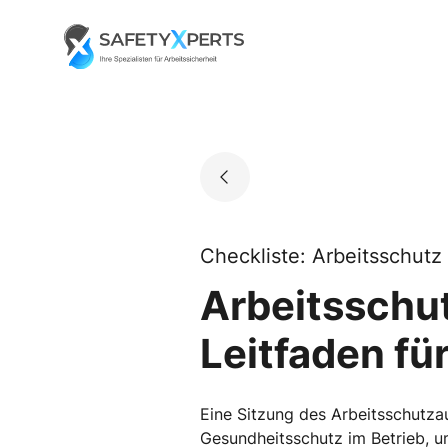
Skip
to
Go to landing page.
content
Checkliste: Arbeitsschutz
Arbeitsschut
Leitfaden fü
Eine Sitzung des Arbeitsschutz
Gesundheitsschutz im Betrieb, um