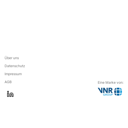
Über uns
Datenschutz
Impressum
AGB
Eine Marke von:
G
l
o
i
t
n
o
k
t