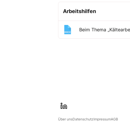
Arbeitshilfen
Beim Thema „Kältearbei
l
i
Über uns
Datenschutz
Impressum
AGB
n