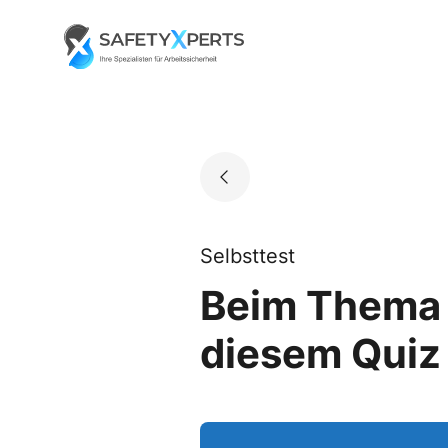
Skip
to
Go to landing page.
content
Selbsttest
Beim Thema „
diesem Quiz 