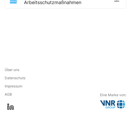
Arbeitsschutzmaßnahmen
Über uns
Datenschutz
Impressum
AGB
Eine Marke von:
G
l
o
i
t
n