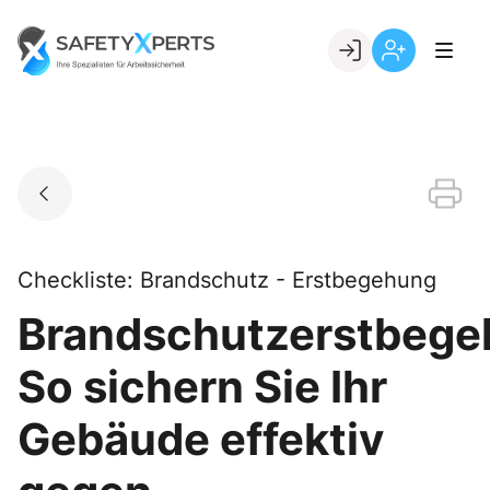
Skip
to
Go to landing page.
content
Willkommen
Registrierung
bei
per
SafetyXperts
Kundennumme
Checkliste: Brandschutz - Erstbegehung
Brandschutzerstbege
So sichern Sie Ihr
Gebäude effektiv