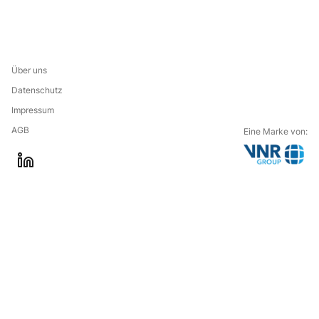
Über uns
Datenschutz
Impressum
AGB
Eine Marke von:
G
l
o
i
t
n
o
k
t
e
h
d
e
i
c
n
o