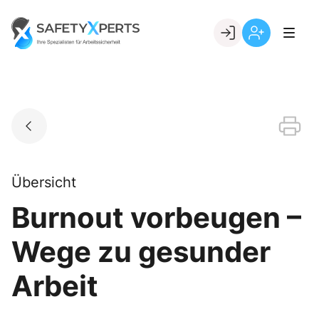
Skip
to
Go to landing page.
content
Willkommen
Registrierung
bei
per
SafetyXperts
Kundennumme
Übersicht
Burnout vorbeugen –
Wege zu gesunder
Arbeit