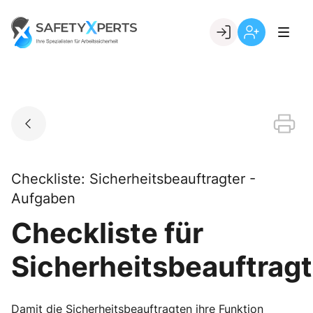
Skip
to
Go to landing page.
content
Willkommen
Registrierung
bei
per
SafetyXperts
Kundennumme
Checkliste: Sicherheitsbeauftragter -
Aufgaben
Checkliste für
Sicherheitsbeauftrag
Damit die Sicherheitsbeauftragten ihre Funktion