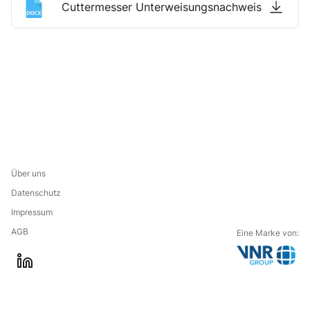
Cuttermesser Unterweisungsnachweis
Über uns
Datenschutz
Impressum
AGB
Eine Marke von:
G
l
o
i
t