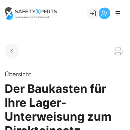
Skip
to
Go to landing page.
content
Willkommen
Registrierung
bei
per
SafetyXperts
Kundennumme
Übersicht
Der Baukasten für
Ihre Lager-
Unterweisung zum