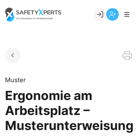
Skip
to
Go to landing page.
content
Willkommen
Registrierung
bei
per
SafetyXperts
Kundennumme
Muster
Ergonomie am
Arbeitsplatz –
Musterunterweisung