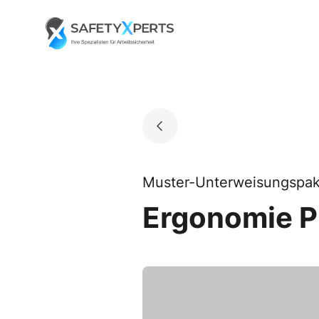
Skip
to
Go to landing page.
content
Muster-Unterweisungspak
Ergonomie P