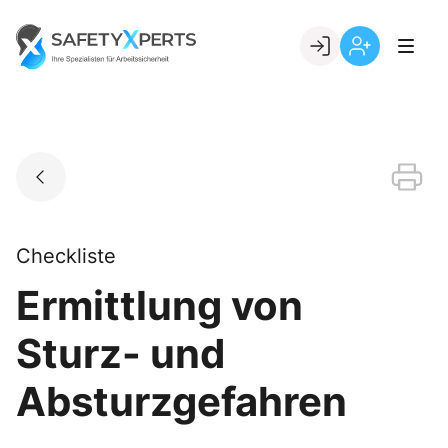
Skip
to
Go to landing page.
content
Willkommen
Registrierung
bei
per
SafetyXperts
Kundennumme
Checkliste
Ermittlung von
Sturz- und
Absturzgefahren