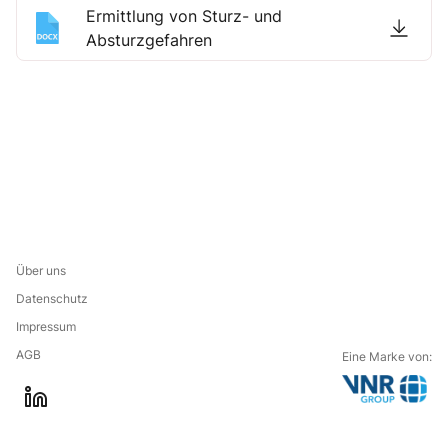
Ermittlung von Sturz- und
Absturzgefahren
Über uns
Datenschutz
Impressum
AGB
Eine Marke von:
G
l
o
i